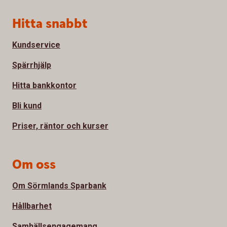
Sidfot
Hitta snabbt
Kundservice
Spärrhjälp
Hitta bankkontor
Bli kund
Priser, räntor och kurser
Om oss
Om Sörmlands Sparbank
Hållbarhet
Samhällsengagemang