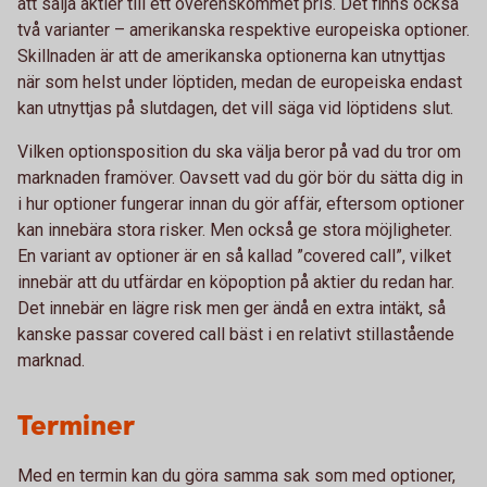
att sälja aktier till ett överenskommet pris. Det finns också
två varianter – amerikanska respektive europeiska optioner.
Skillnaden är att de amerikanska optionerna kan utnyttjas
när som helst under löptiden, medan de europeiska endast
kan utnyttjas på slutdagen, det vill säga vid löptidens slut.
Vilken optionsposition du ska välja beror på vad du tror om
marknaden framöver. Oavsett vad du gör bör du sätta dig in
i hur optioner fungerar innan du gör affär, eftersom optioner
kan innebära stora risker. Men också ge stora möjligheter.
En variant av optioner är en så kallad ”covered call”, vilket
innebär att du utfärdar en köpoption på aktier du redan har.
Det innebär en lägre risk men ger ändå en extra intäkt, så
kanske passar covered call bäst i en relativt stillastående
marknad.
Terminer
Med en termin kan du göra samma sak som med optioner,