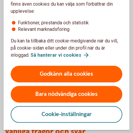
finns även cookies du kan välja som förbättrar din
Handlar ert företag med värdepapper eller andra
upplevelse:
finansiella instrument?
Funktioner, prestanda och statistik
Registrera
LEI
Relevant marknadsföring
Du kan ta tillbaka ditt cookie-medgivande när du vill,
på cookie-sidan eller under din profil när du är
inloggad.
Så hanterar vi
cookies
.
Optionsskola
Godkänn alla cookies
Lär dig mer om värdepapper.
Optionsskola
Bara nödvändiga cookies
Cookie-inställningar
Vanliga frågor och svar