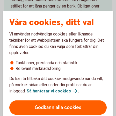
stället för att låna pengar av en bank. Obligationer
handlas i procent av sitt ursprungliga värde. Det
finns flera olika typer och du får avkastningen i form
Våra cookies, ditt val
av ränta.
Vi använder nödvändiga cookies eller liknande
Obligationer och
ränteplaceringar
tekniker för att webbplatsen ska fungera för dig. Det
finns även cookies du kan välja som förbättrar din
upplevelse:
Funktioner, prestanda och statistik
Relevant marknadsföring
Mer information
Du kan ta tillbaka ditt cookie-medgivande när du vill,
på cookie-sidan eller under din profil när du är
Fonder
inloggad.
Så hanterar vi
cookies
.
Aktier
Investera i värdepapper - mer
information
Våra
värdepapperstjänster
Godkänn alla cookies
Så handlar du
värdepapper