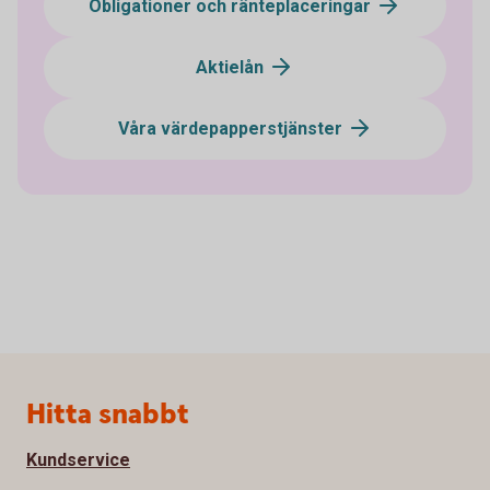
Obligationer och ränteplaceringar
Aktielån
Våra värdepapperstjänster
Sidfot
Hitta snabbt
Kundservice