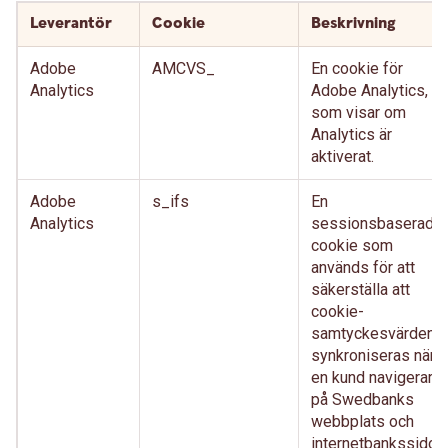
Leverantör
Cookie
Beskrivning
Adobe
AMCVS_
En cookie för
Analytics
Adobe Analytics,
som visar om
Analytics är
aktiverat.
Adobe
s_ifs
En
Analytics
sessionsbaserad-
cookie som
används för att
säkerställa att
cookie-
samtyckesvärden
synkroniseras när
en kund navigerar
på Swedbanks
webbplats och
internetbankssidor,