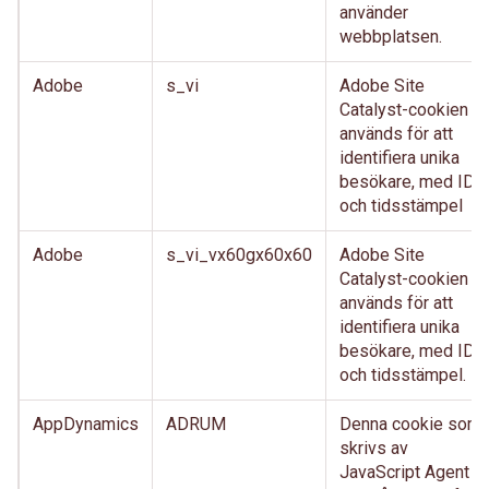
använder
webbplatsen.
Adobe
s_vi
Adobe Site
Catalyst-cookien
används för att
identifiera unika
besökare, med ID
och tidsstämpel
Adobe
s_vi_vx60gx60x60
Adobe Site
Catalyst-cookien
används för att
identifiera unika
besökare, med ID
och tidsstämpel.
AppDynamics
ADRUM
Denna cookie som
skrivs av
JavaScript Agent