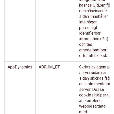
hashas URL:en för
den hänvisande
sidan. Innehåller
inte någon
personligt
identifierbar
information (PII)
och tas
omedelbart bort
efter att ha lästs.
AppDynamics
ADRUM_BT
Skrivs av agent på
serversidan när
sidan skickas från
en instrumenterad
server. Dessa
cookies hjälper till
att korrelera
webbläsardata
med