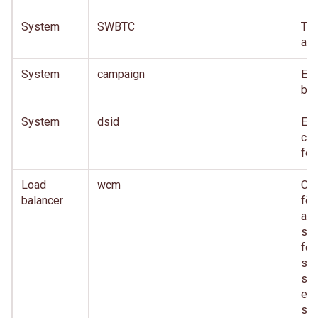
System
SWBTC
TD
akt
System
campaign
En 
bed
System
dsid
En 
cro
for
Load
wcm
Co
balancer
för
anv
säk
för
sam
sa
eft
sys