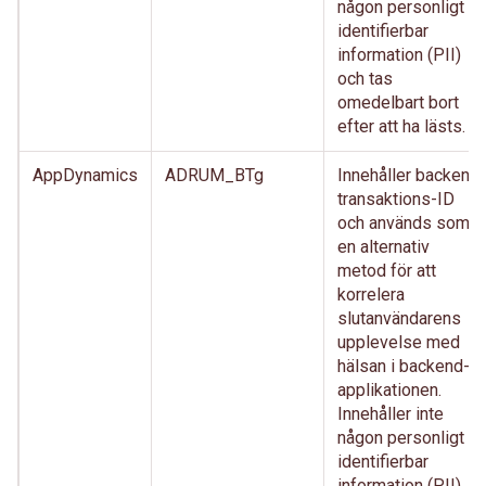
någon personligt
identifierbar
information (PII)
och tas
omedelbart bort
efter att ha lästs.
AppDynamics
ADRUM_BTg
Innehåller backend
transaktions-ID
och används som
en alternativ
metod för att
korrelera
slutanvändarens
upplevelse med
hälsan i backend-
applikationen.
Innehåller inte
någon personligt
identifierbar
information (PII)