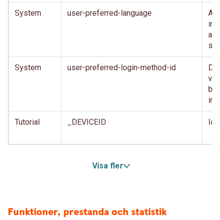
System
user-preferred-language
Anv
inl
anv
spr
System
user-preferred-login-method-id
Den
var
beh
inl
Tutorial
_DEVICEID
Ide
Visa fler
Funktioner, prestanda och statistik