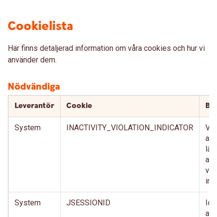
Cookielista
Här finns detaljerad information om våra cookies och hur vi
använder dem.
Nödvändiga
Leverantör
Cookie
Bes
System
INACTIVITY_VIOLATION_INDICATOR
Vär
att
län
anv
vis
int
System
JSESSIONID
Ide
anv