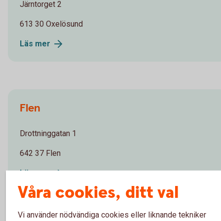
Järntorget 2
613 30 Oxelösund
Läs
mer
Flen
Drottninggatan 1
642 37 Flen
Läs
mer
Våra cookies, ditt val
Vi använder nödvändiga cookies eller liknande tekniker