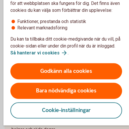
för att webbplatsen ska fungera för dig. Det finns även
Postadress
cookies du kan välja som förbättrar din upplevelse:
Funktioner, prestanda och statistik
Sörmlands Sparbank
Relevant marknadsföring
Box 156
Du kan ta tillbaka ditt cookie-medgivande när du vill, på
cookie-sidan eller under din profil när du är inloggad.
641 22 Katrineholm
Så hanterar vi
cookies
.
Godkänn alla cookies
Välkommen att ringa oss på 0771-
Bara nödvändiga cookies
350 350
Cookie-inställningar
Självbetjäning:
Öppet dygnet runt alla dagar i veckan
Personlig service
: Öppet vardagar kl 8–18. Stängt på