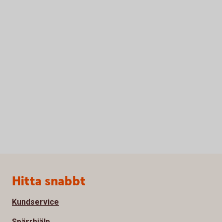
Sidfot
Hitta snabbt
Kundservice
Spärrhjälp