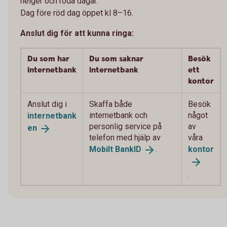
helger och röda dagar.
Dag före röd dag öppet kl 8–16.
Anslut dig för att kunna ringa:
Du som har
Du som saknar
Besök
internetbank
internetbank
ett
kontor
Anslut dig i
Skaffa både
Besök
internetbank och
något
internetbank
personlig service på
av
en
telefon med hjälp av
våra
Mobilt
BankID
.
kontor
.