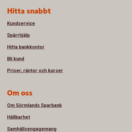
Sidfot
Hitta snabbt
Kundservice
Spärrhjälp
Hitta bankkontor
Bli kund
Priser, räntor och kurser
Om oss
Om Sörmlands Sparbank
Hållbarhet
Samhällsengagemang