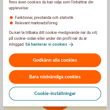
finns även cookies du kan välja som förbättrar din
Starkare ekonomi med rådgivning
upplevelse:
Tips om hur du kan spara för att nå dina mål och
Funktioner, prestanda och statistik
drömmar.
Relevant marknadsföring
Få skräddarsydda råd utifrån din unika situation.
Du kan ta tillbaka ditt cookie-medgivande när du vill,
Gör rådgivningen själv i appen eller
på cookie-sidan eller under din profil när du är
internetbanken - när det passar dig.
inloggad.
Så hanterar vi
cookies
.
Helt kostnadsfritt.
Godkänn alla cookies
Bara nödvändiga cookies
Våra
Cookie-inställningar
rådgivare