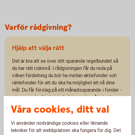
Varför rådgivning?
Hjälp att välja rätt
Det är bra att se över ditt sparande regelbundet så
du har rätt risknivå. I rådgivningen får du reda på
vilken fördelning du bör ha mellan aktiefonder och
räntefonder för att du ska ha möjlighet att nå dina
mål. Du får förslag på ett månadssparande i fonder -
ett sparande där du inte behöver göra något och som
kan hjälpa dig bygga upp din ekonomi.
Våra cookies, ditt val
Vi använder nödvändiga cookies eller liknande
tekniker för att webbplatsen ska fungera för dig. Det