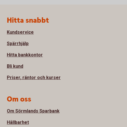
Sidfot
Hitta snabbt
Kundservice
Spärrhjälp
Hitta bankkontor
Bli kund
Priser, räntor och kurser
Om oss
Om Sörmlands Sparbank
Hållbarhet