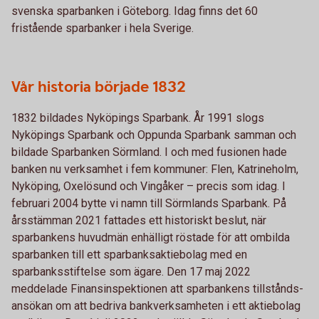
svenska sparbanken i Göteborg. Idag finns det 60
fristående sparbanker i hela Sverige.
Vår historia började 1832
1832 bildades Nyköpings Sparbank. År 1991 slogs
Nyköpings Sparbank och Oppunda Sparbank samman och
bildade Spar­banken Sörmland. I och med fusionen hade
banken nu verksamhet i fem kommuner: Flen, Katrineholm,
Nyköping, Oxelösund och Vingåker – precis som idag. I
februari 2004 bytte vi namn till Sörmlands Sparbank. På
årsstämman 2021 fattades ett historiskt beslut, när
sparbankens huvudmän enhälligt ­röstade för att ombilda
sparbanken till ett ­sparbanks­aktiebolag med en
sparbanksstiftelse som ägare. Den 17 maj 2022
meddelade Finans­inspektionen att sparbankens tillstånds­
ansökan om att bedriva bankverksamheten i ett aktiebolag