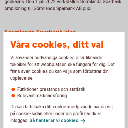
godkänns. Den 1 juli 2022 verkställde Sörmlands Sparbank
ombildning till Sörmlands Sparbank AB publ.
Sörmlands Sparbank idag
Våra cookies, ditt val
Vi vill bidra till att människor förstår och kan utveckla sin
ekonomi. Vi förklarar vad regelbundet sparande ger,
Vi använder nödvändiga cookies eller liknande
erbjuder effektiva betallösningar och finns till hands vid de
tekniker för att webbplatsen ska fungera för dig. Det
stora händelserna i livet. På samma sätt finns vi där för
finns även cookies du kan välja som förbättrar din
företagen, stora som små. Våra produkter och tjänster ska
upplevelse:
göra bankärendena så enkla och smidiga som möjligt, så att
företagarna kan lägga energin på sina verksamheter. Och
Funktioner, prestanda och statistik
precis som för 200 år sedan stannar inte vårt uppdrag vid
Relevant marknadsföring
att bedriva bankverksamhet, vi ger också tillbaka till
samhället vi verkar i.
Du kan ta tillbaka ditt cookie-medgivande när du vill,
på cookie-sidan eller under din profil när du är
inloggad.
Så hanterar vi
cookies
.