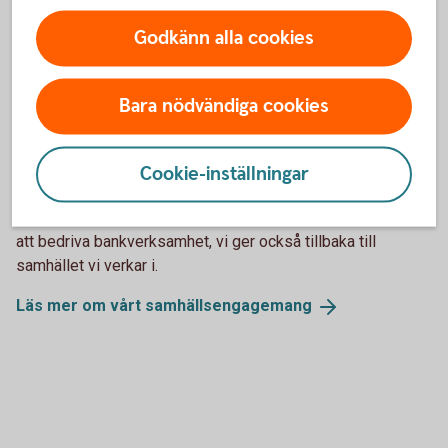
Med hjärtat i Sörmland
Godkänn alla cookies
Vi vill bidra till att människor förstår och kan utveckla sin
ekonomi. Vi förklarar vad regelbundet sparande ger,
erbjuder effektiva betallösningar och finns till hands vid de
Bara nödvändiga cookies
stora händelserna i livet. På samma sätt finns vi där för
företagen, stora som små. Våra produkter och tjänster ska
göra bankärendena så enkla och smidiga som möjligt, så att
Cookie-inställningar
företagarna kan lägga energin på sina verksamheter. Och
precis som för 200 år sedan stannar inte vårt uppdrag vid
att bedriva bankverksamhet, vi ger också tillbaka till
samhället vi verkar i.
Läs mer om vårt
samhällsengagemang