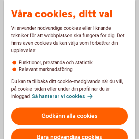
Vissa motoriska svårigheter
Våra cookies, ditt val
Om du har vissa motoriska svårigheter finns det
olika funktioner och hjälpmedel som kan göra det
Vi använder nödvändiga cookies eller liknande
enklare för dig att sköta dina bankärenden.
tekniker för att webbplatsen ska fungera för dig. Det
Det går att navigera runt på våra webbplatser
finns även cookies du kan välja som förbättrar din
med hjälp av tangentbordet.
upplevelse:
Våra webbplatser som sormlandssparbank.se,
internetbanken och apparna följer en struktur som
Funktioner, prestanda och statistik
är enkel att följa.
Relevant marknadsföring
För den som har vissa talsvårigheter finns
Du kan ta tillbaka ditt cookie-medgivande när du vill,
särskild programvara som kan underlätta vid
telefon- och videosamtal.
på cookie-sidan eller under din profil när du är
inloggad.
Så hanterar vi
cookies
.
Godkänn alla cookies
Tillgänglighetsfunktioner i mobilen
Mobiltelefoner erbjuder en rad tillgänglighetsfunktioner
Bara nödvändiga cookies