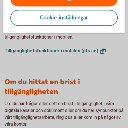
som gör det enklare för alla att använda enheten. Exempel
på sådana funktioner är textförstoring, justering av
tryckhastighet samt möjligheten att styra mobilen med
Cookie-inställningar
fysiska knappar. Post- och telestyrelsen har tagit fram en
guide som beskriver dessa och andra
tillgänglighetsfunktioner i mobilen.
Tillgänglighetsfunktioner i mobilen
(pts.se)
Om du hittat en brist i
tillgängligheten
Om du har frågor eller sett en brist i tillgänglighet i våra
digitala kanaler och dokument eller om du har synpunkter på
vårt tillgänglighetsarbete, ring oss eller kom in på något av
våra kontor.