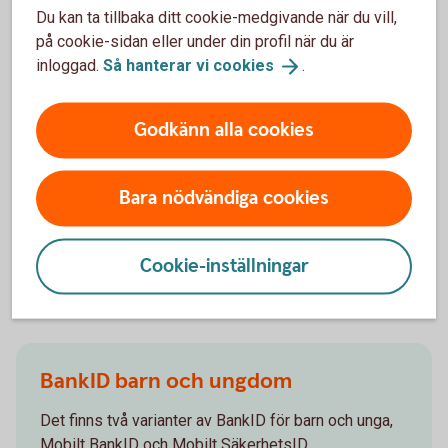
Du kan ta tillbaka ditt cookie-medgivande när du vill,
Spärra gammalt Mobilt BankID
på cookie-sidan eller under din profil när du är
inloggad.
Så hanterar vi
cookies
.
Om du har blivit av med en enhet med Mobilt BankID
behöver du spärra det så fort du kan.
Godkänn alla cookies
Om du byter enhet och har Mobilt BankID på din
gamla som du inte längre använder ska du också
spärra det.
Bara nödvändiga cookies
Ring Spärrservice på 08-411 10 11
Spärrhjälp
Cookie-inställningar
BankID barn och ungdom
Det finns två varianter av BankID för barn och unga,
Mobilt BankID och Mobilt SäkerhetsID.