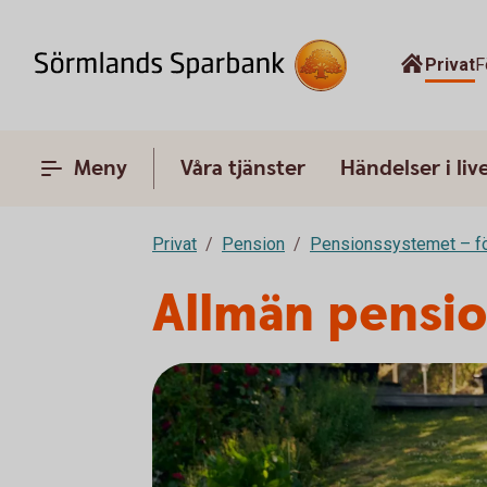
Privat
F
Meny
Våra tjänster
Händelser i liv
Privat
Pension
Pensionssystemet – fö
Allmän pensi