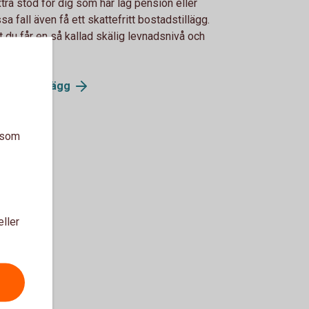
tra stöd för dig som har låg pension eller
sa fall även få ett skattefritt bostadstillägg.
t du får en så kallad skälig levnadsnivå och
bostadstillägg
a som
eller