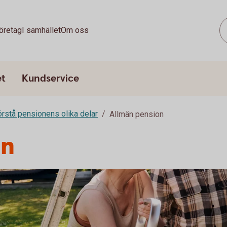
öretag
I samhället
Om oss
et
Kundservice
rstå pensionens olika delar
Allmän pension
on