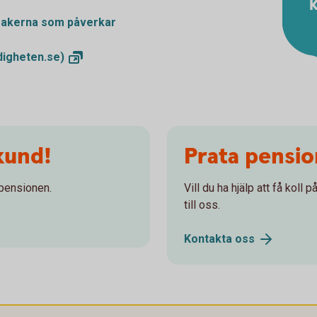
K
 sakerna som påverkar
igheten.se)
kund!
Prata pensi
 pensionen.
Vill du ha hjälp att få koll
till oss.
Kontakta
oss