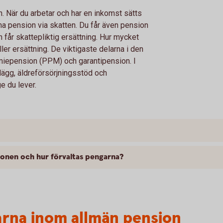
. När du arbetar och har en inkomst sätts
änna pension via skatten. Du får även pension
h får skattepliktig ersättning. Hur mycket
ler ersättning. De viktigaste delarna i den
miepension (PPM) och garantipension. I
lägg, äldreförsörjningsstöd och
e du lever.
ionen och hur förvaltas pengarna?
larna inom allmän pension