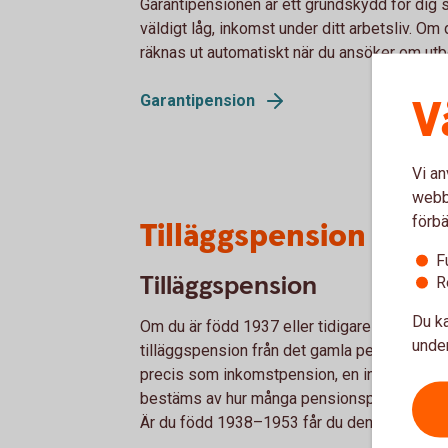
Garantipensionen är ett grundskydd för dig s
väldigt låg, inkomst under ditt arbetsliv. Om 
räknas ut automatiskt när du ansöker om utb
V
Garantipension
Vi an
webbp
förbä
Tilläggspension – fö
F
Tilläggspension
R
Du ka
Om du är född 1937 eller tidigare består di
under
tilläggspension från det gamla pensionssyst
precis som inkomstpension, en inkomstgrund
bestäms av hur många pensionspoäng du har tj
Är du född 1938–1953 får du den som en del