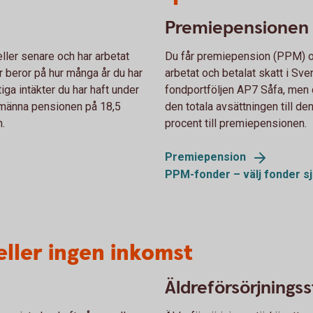
Premiepensionen
ler senare och har arbetat
Du får premiepension (PPM) o
r beror på hur många år du har
arbetat och betalat skatt i Sve
iga intäkter du har haft under
fondportföljen AP7 Såfa, men d
allmänna pensionen på 18,5
den totala avsättningen till d
n.
procent till premiepensionen.
Premiepension
PPM-fonder – välj fonder
sj
eller ingen inkomst
Äldreförsörjningss