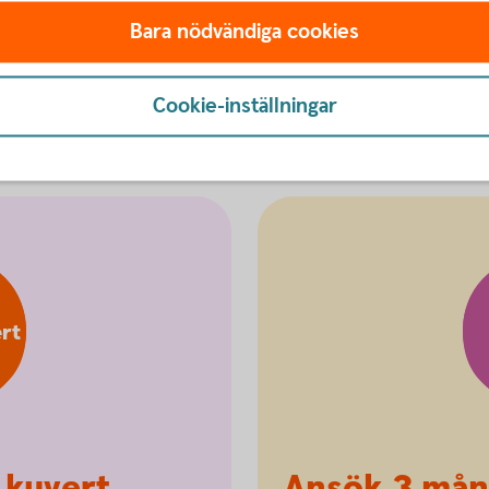
Bara nödvändiga cookies
Cookie-inställningar
nsökan om utbetalning
rt
 kuvert
Ansök 3 mån