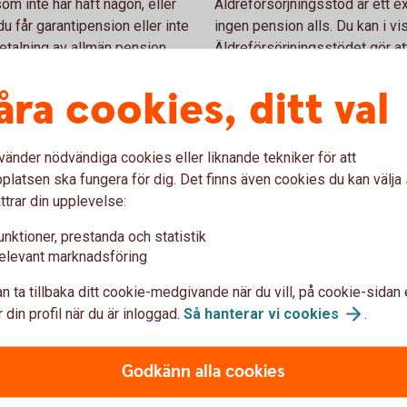
om inte har haft någon, eller
Äldreförsörjningsstöd är ett ex
du får garantipension eller inte
ingen pension alls. Du kan i vis
etalning av allmän pension.
Äldreförsörjningsstödet gör at
kan betala för ditt boende.
åra cookies, ditt val
Äldreförsörjningsstöd och
vänder nödvändiga cookies eller liknande tekniker för att
latsen ska fungera för dig. Det finns även cookies du kan välj
ttrar din upplevelse:
r dig som är född 1937–1953
unktioner, prestanda och statistik
elevant marknadsföring
n ta tillbaka ditt cookie-medgivande när du vill, på cookie-sidan 
n allmänna pension av
 din profil när du är inloggad.
Så hanterar vi
cookies
.
emet. Tilläggspension är,
ad pension. Hur hög den blir
änat in under ditt arbetsliv.
Godkänn alla cookies
 av din allmänna pension.