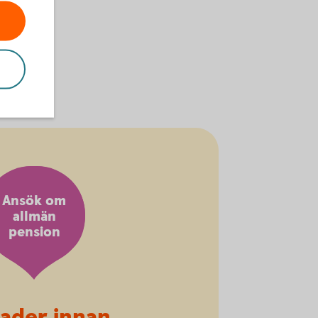
Ansök om
allmän
pension
ader innan