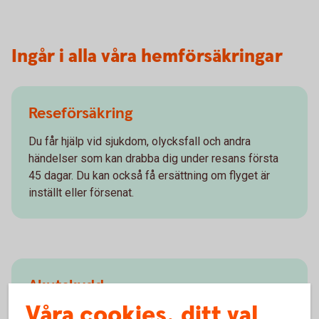
Ingår i alla våra hemförsäkringar
Reseförsäkring
Du får hjälp vid sjukdom, olycksfall och andra
händelser som kan drabba dig under resans första
45 dagar. Du kan också få ersättning om flyget är
inställt eller försenat.
Akutskydd
Våra cookies, ditt val
Om du flyr från ditt hem på grund av fysiskt våld i