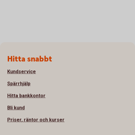
Sidfot
Hitta snabbt
Kundservice
Spärrhjälp
Hitta bankkontor
Bli kund
Priser, räntor och kurser