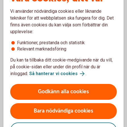
nära relation och behöver köpa exempelvis kläder,
Vi använder nödvändiga cookies eller liknande
hygienartiklar och mat, kan du få upp till 15 000
tekniker för att webbplatsen ska fungera för dig. Det
kronor i ersättning under tre månader. Ingen
finns även cookies du kan välja som förbättrar din
polisanmälan krävs, men du ska kunna uppvisa en
upplevelse:
bekräftelse från kvinnojour eller skyddat boende.
Funktioner, prestanda och statistik
Relevant marknadsföring
Du kan ta tillbaka ditt cookie-medgivande när du vill,
på cookie-sidan eller under din profil när du är
Ersättning vid mobbning
inloggad.
Så hanterar vi cookies
.
Barn och unga (upp till 20 år) som utsätts för
mobbning kan få ekonomisk ersättning och upp till
Godkänn alla cookies
tio besök hos psykolog.
Bara nödvändiga cookies