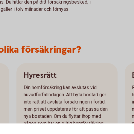
s. Du hittar den på ditt försäkringsbesked, i
 gäller i tolv månader och förnyas
olika försäkringar?
Hyresrätt
Din hemförsäkring kan avslutas vid
huvudförfallodagen. Att byta bostad ger
inte rätt att avsluta försäkringen i förtid,
i
men priset uppdateras för att passa den
nya bostaden. Om du flyttar ihop med
någon som har en giltig hemförsäkring
kan du ibland avsluta din försäkring