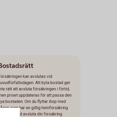
Bostadsrätt
Försäkringen kan avslutas vid
huvudförfallodagen. Att byta bostad ger
nte rätt att avsluta försäkringen i förtid,
men priset uppdateras för att passa den
nya bostaden. Om du flyttar ihop med
någon som har en giltig hemförsäkring
kan du ibland avsluta din försäkring