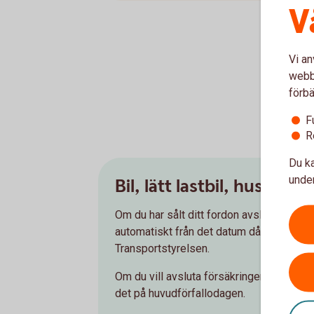
V
Vi an
webbp
förbä
F
R
Du ka
under
Bil, lätt lastbil, husbil 
Om du har sålt ditt fordon avslutas förs
automatiskt från det datum då ägarbytet 
Transportstyrelsen.
Om du vill avsluta försäkringen av andra
det på huvudförfallodagen.