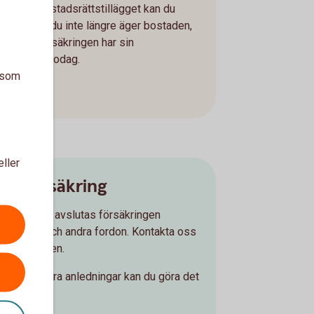
tidigare. Bostadsrättstillägget kan du
avsluta när du inte längre äger bostaden,
ller när försäkringen har sin
huvudförfallodag.
a som
eller
gnsförsäkring
 en husvagn avslutas försäkringen
om för bil och andra fordon. Kontakta oss
a försäkringen.
ngen av andra anledningar kan du göra det