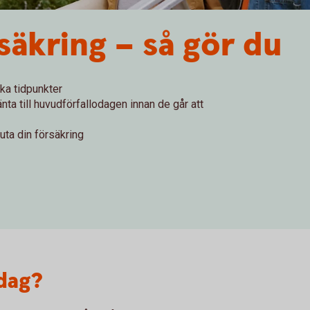
säkring – så gör du
ika tidpunkter
ta till huvudförfallodagen innan de går att
luta din försäkring
dag?