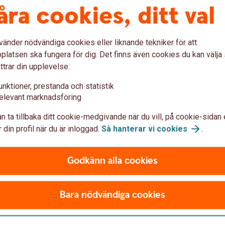
åra cookies, ditt val
tidigare.
e
vänder nödvändiga cookies eller liknande tekniker för att
latsen ska fungera för dig. Det finns även cookies du kan välj
ttrar din upplevelse:
unktioner, prestanda och statistik
elevant marknadsföring
n ta tillbaka ditt cookie-medgivande när du vill, på cookie-sidan 
 din profil när du är inloggad.
Så hanterar vi
cookies
.
och snöskoter
Släp- och husva
äkringen normalt
Om du säljer ett släp eller
Godkänn alla cookies
registreras hos
normalt inte automatiskt s
så hjälper vi dig att avslut
Bara nödvändiga cookies
 anledningar så kan du göra
Om du vill avsluta försäkri
på huvudförfallodagen.