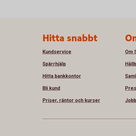
Sidfot
Hitta snabbt
Om
Kundservice
Om S
Spärrhjälp
Håll
Hitta bankkontor
Sam
Bli kund
Pre
Priser, räntor och kurser
Jobb