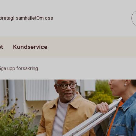
öretag
I samhället
Om oss
et
Kundservice
ga upp försäkring