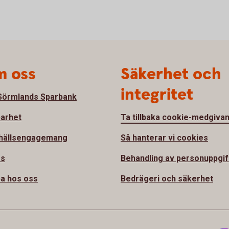
 oss
Säkerhet och
integritet
örmlands Sparbank
barhet
Ta tillbaka cookie-medgiva
hällsengagemang
Så hanterar vi cookies
ss
Behandling av personuppgif
a hos oss
Bedrägeri och säkerhet