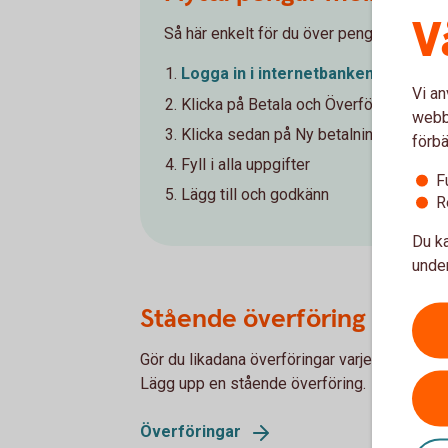
V
Så här enkelt för du över pengar mellan d
Logga in i
internetbanken
Vi an
Klicka på Betala och Överföra i menyv
webbp
Klicka sedan på Ny betalning/Överför
förbä
Fyll i alla uppgifter
F
Lägg till och godkänn
R
Du ka
under
Stående överföring
Gör du likadana överföringar varje månad? Vi
Lägg upp en stående överföring.
Överföringar