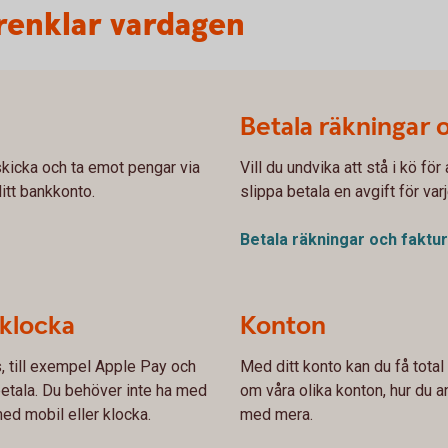
renklar vardagen
Betala räkningar 
kicka och ta emot pengar via
Vill du undvika att stå i kö fö
ditt bankkonto.
slippa betala en avgift för var
Betala räkningar och
faktu
 klocka
Konton
s, till exempel Apple Pay och
Med ditt konto kan du få total
etala. Du behöver inte ha med
om våra olika konton, hur du an
ed mobil eller klocka.
med mera.