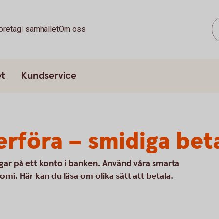
öretag
I samhället
Om oss
et
Kundservice
erföra – smidiga bet
ngar på ett konto i banken. Använd våra smarta
nomi. Här kan du läsa om olika sätt att betala.