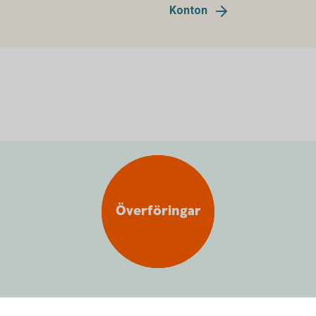
Konton
Överföringar
nton