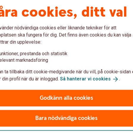
åra cookies, ditt val
ina konton i internetbanken:
vänder nödvändiga cookies eller liknande tekniker för att
alet
latsen ska fungera för dig. Det finns även cookies du kan välj
ing
ttrar din upplevelse:
unktioner, prestanda och statistik
elevant marknadsföring
n ta tillbaka ditt cookie-medgivande när du vill, på cookie-sidan 
 din profil när du är inloggad.
Så hanterar vi
cookies
.
Dödsbo – betalnin
Godkänn alla cookies
ll du börja spara regelbundet?
Du som är dödsbodelägare får h
utbetalningsavier som står i d
Bara nödvändiga cookies
Dödsbo -
betalningsservice