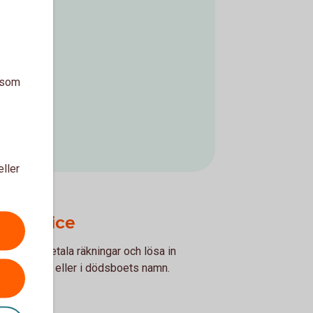
a som
eller
gsservice
jälp att betala räkningar och lösa in
en avlidnes eller i dödsboets namn.