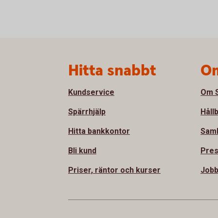
Sidfot
Hitta snabbt
Om
Kundservice
Om S
Spärrhjälp
Håll
Hitta bankkontor
Sam
Bli kund
Pre
Priser, räntor och kurser
Jobb