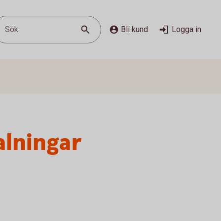
Sök
Bli kund
Logga in
alningar