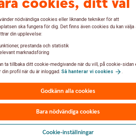
åra cookies, ditt val
vänder nödvändiga cookies eller liknande tekniker för att
latsen ska fungera för dig. Det finns även cookies du kan välj
ttrar din upplevelse:
unktioner, prestanda och statistik
elevant marknadsföring
er?
n ta tillbaka ditt cookie-medgivande när du vill, på cookie-sidan 
 en speciell typ av blandfonder som är
 din profil när du är inloggad.
Så hanterar vi
cookies
.
nsfonder – Transfer – är anpassade efter
r 60 en "60-talistfond" som passar dig som är
Godkänn alla cookies
r och räntebärande värdepapper förändras
 lång tid du har kvar till pensionen.
Bara nödvändiga cookies
t i fokus i Transferfonderna
Cookie-inställningar