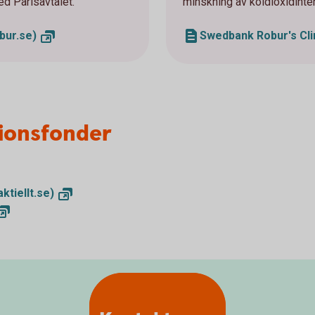
med Parisavtalet.
minskning av koldioxidinten
bur.se)
Swedbank Robur's Clim
ionsfonder
ktiellt.se)