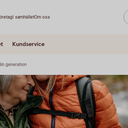
öretag
I samhället
Om oss
et
Kundservice
din generation