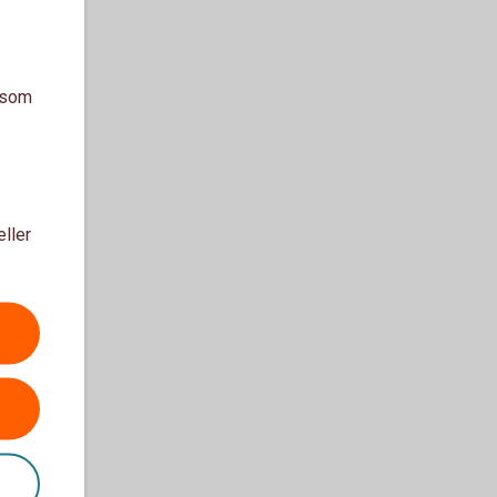
a som
eller