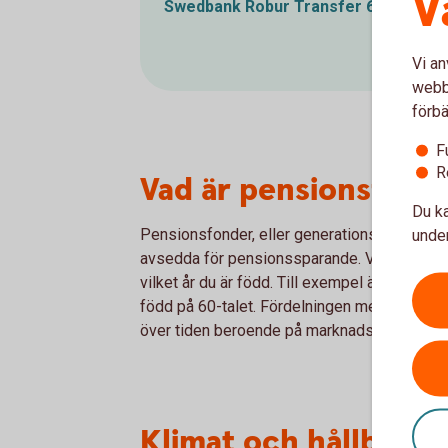
V
Swedbank Robur Transfer
60
Vi an
webbp
förbä
F
R
Vad är pensionsfond
Du ka
Pensionsfonder, eller generationsfonder, är
under
avsedda för pensionssparande. Våra pensio
vilket år du är född. Till exempel är Transfe
född på 60-talet. Fördelningen mellan aktie
över tiden beroende på marknadsläget och hur
Klimat och hållbarhe