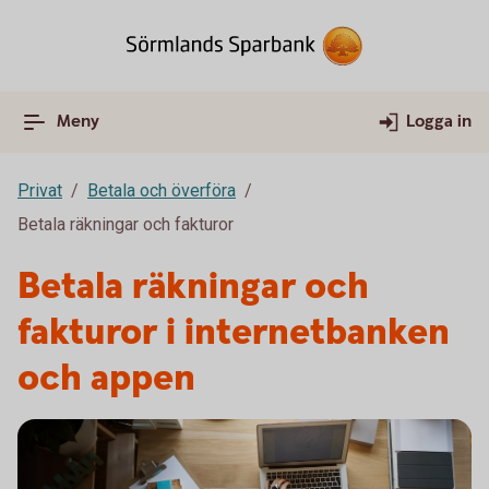
Meny
Logga in
Privat
Betala och överföra
Betala räkningar och fakturor
Betala räkningar och
fakturor i internetbanken
och appen