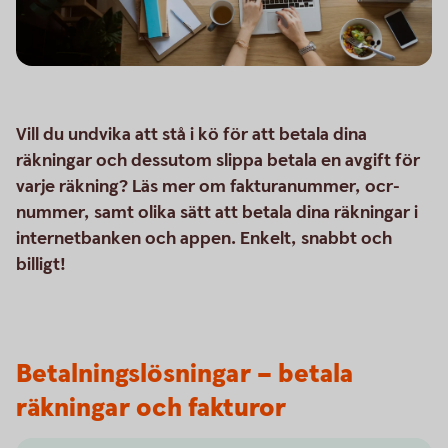
Vill du undvika att stå i kö för att betala dina
räkningar och dessutom slippa betala en avgift för
varje räkning? Läs mer om fakturanummer, ocr-
nummer, samt olika sätt att betala dina räkningar i
internetbanken och appen. Enkelt, snabbt och
billigt!
Betalningslösningar – betala
räkningar och fakturor