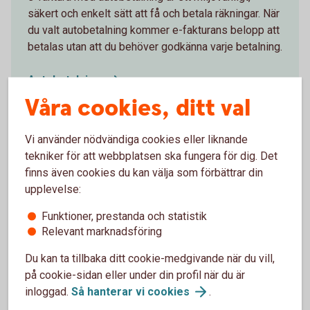
säkert och enkelt sätt att få och betala räkningar. När
du valt autobetalning kommer e-fakturans belopp att
betalas utan att du behöver godkänna varje betalning.
Autobetalning
Våra cookies, ditt val
Vi använder nödvändiga cookies eller liknande
tekniker för att webbplatsen ska fungera för dig. Det
Internetbetalning
finns även cookies du kan välja som förbättrar din
upplevelse:
Betala räkningar när och var du vill. Du kan lägga in
betalningarna i förväg och ange datum när
Funktioner, prestanda och statistik
Relevant marknadsföring
betalningen ska utföras. Du får en bra överblick och
koll på både kommande och genomförda betalningar.
Du kan ta tillbaka ditt cookie-medgivande när du vill,
på cookie-sidan eller under din profil när du är
Internetbetalning
inloggad.
Så hanterar vi
cookies
.