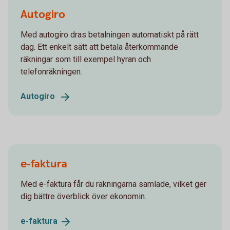
Autogiro
Med autogiro dras betalningen automatiskt på rätt
dag. Ett enkelt sätt att betala återkommande
räkningar som till exempel hyran och
telefonräkningen.
Autogiro
e-faktura
Med e-faktura får du räkningarna samlade, vilket ger
dig bättre överblick över ekonomin.
e-
faktura