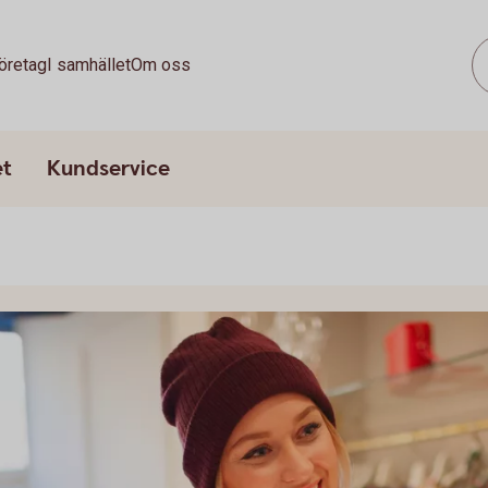
öretag
I samhället
Om oss
et
Kundservice