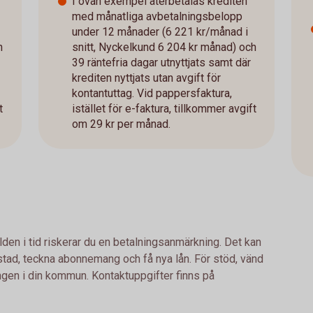
I ovan exempel återbetalas krediten
med månatliga avbetalningsbelopp
under 12 månader (6 221 kr/månad i
h
snitt, Nyckelkund 6 204 kr månad) och
39 räntefria dagar utnyttjats samt där
krediten nyttjats utan avgift för
kontantuttag. Vid pappersfaktura,
t
istället för e-faktura, tillkommer avgift
om 29 kr per månad.
lden i tid riskerar du en betalningsanmärkning. Det kan
bostad, teckna abonnemang och få nya lån. För stöd, vänd
ingen i din kommun. Kontaktuppgifter finns på