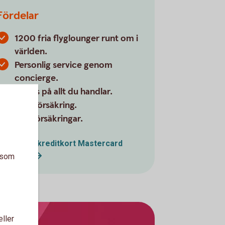
Fördelar
1200 fria flyglounger runt om i
världen.
Personlig service genom
concierge.
Bonus på allt du handlar.
Reseförsäkring.
Köpförsäkringar.
Betal- och kreditkort Mastercard
Platinum
a som
eller