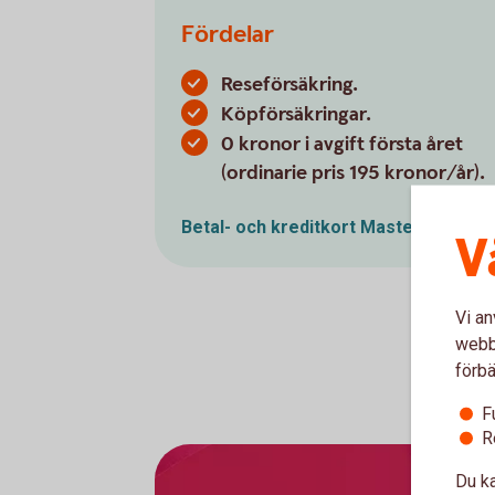
Fördelar
Reseförsäkring.
Köpförsäkringar.
0 kronor i avgift första året
(ordinarie pris 195 kronor/år).
Betal- och kreditkort
Mastercard
V
Vi an
webbp
förbä
F
R
Du ka