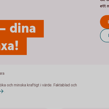
ett 
– dina
xa!
ara
 öka och minska kraftigt i värde. Faktablad och
.