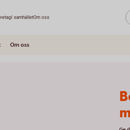
retag
I samhället
Om oss
t
Om oss
B
m
Ge d