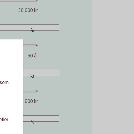
30 000 kr
år
50 år
kr
a som
2 000 000 kr
eller
%