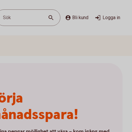
Sök
Bli kund
Logga in
örja
ånadsspara!
ina pengar möjlighet att växa – kom igång med