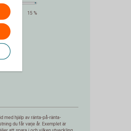
15 %
kr.
d med hjälp av ränta-på-ränta-
ning du får varje år. Exemplet är
jer att spara i och vilken utveckling