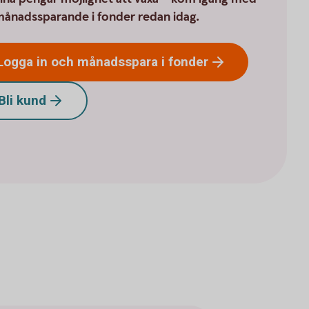
månadssparande i fonder redan idag.
Logga in och månadsspara i
fonder
Bli
kund