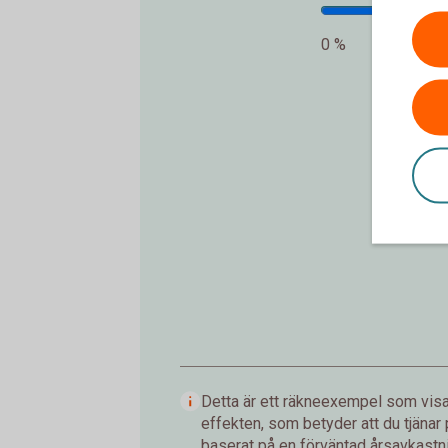
0 %
In
Detta är ett räkneexempel som visar
effekten, som betyder att du tjänar
baserat på en förväntad årsavkastnin