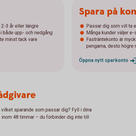
Spara på ko
2-3 år eller längre
Passar dig som vill ta e
r i både upp- och nedgång
Många kunder väljer e-s
nte minst tack vare
Fasträntekonto är mycke
pengarna, desto högre 
Öppna nytt
sparkonto
rådgivare
r vilket sparande som passar dig? Fyll i dina
 inom 48 timmar – du förbinder dig inte till