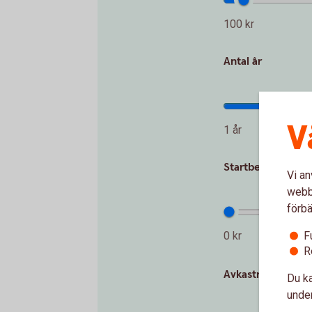
100 kr
Antal år
V
1 år
Startbelopp (kr)
Vi an
webbp
förbä
F
0 kr
R
Avkastning per år
Du ka
under