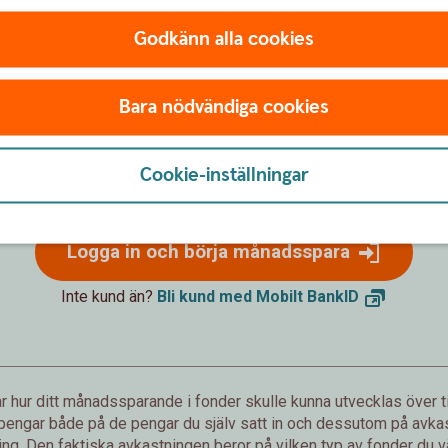
Godkänn alla cookies
Förväntat sparbelopp om 10 år
Bara nödvändiga cookies
172 019 kr
Cookie-inställningar
sättningar från dig är 120 000 kr.
Förväntad avkastning är +52 019 
Logga in och börja månadsspara
Inte kund än?
Bli kund med Mobilt
BankID
 hur ditt månadssparande i fonder skulle kunna utvecklas över ti
 pengar både på de pengar du själv satt in och dessutom på avkast
g. Den faktiska avkastningen beror på vilken typ av fonder du väl