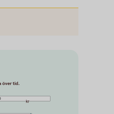
 över tid.
kr