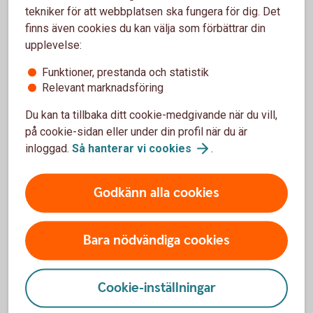
tekniker för att webbplatsen ska fungera för dig. Det
finns även cookies du kan välja som förbättrar din
upplevelse:
Funktioner, prestanda och statistik
Relevant marknadsföring
Du kan ta tillbaka ditt cookie-medgivande när du vill,
på cookie-sidan eller under din profil när du är
Skaffa ersättningskort
inloggad.
Så hanterar vi
cookies
.
Om du ha slagit fel PIN-kod 3 gånger så spärras
kortet och kommer att behållas av automaten
Godkänn alla cookies
Du kan inte öppna upp ett som spärrats
Om detta skett så beställer du alltid ett nytt kort -
ett ersättningskort. Du får då behålla samma
PIN-kod som till föregående kort
Bara nödvändiga cookies
Skaffa
ersättningskort
Cookie-inställningar