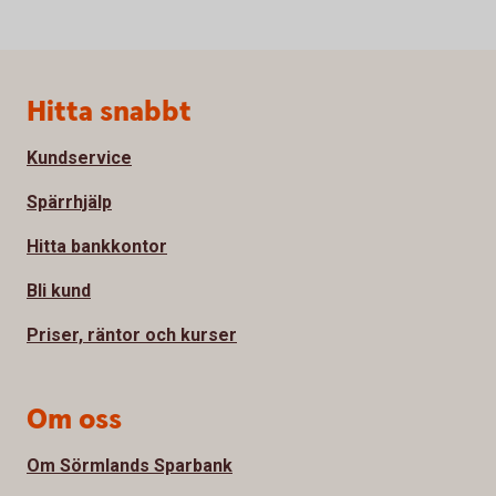
Sidfot
Hitta snabbt
Kundservice
Spärrhjälp
Hitta bankkontor
Bli kund
Priser, räntor och kurser
Om oss
Om Sörmlands Sparbank