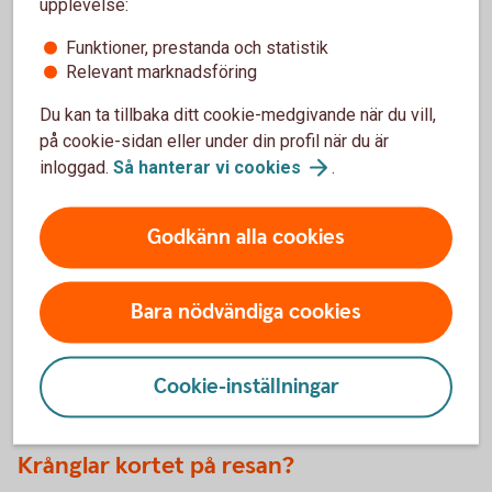
i försäkringsvillkoren kopplade till ditt kort.
upplevelse:
Funktioner, prestanda och statistik
Kompletterande
kortförsäkringen
Relevant marknadsföring
Du kan ta tillbaka ditt cookie-medgivande när du vill,
på cookie-sidan eller under din profil när du är
Behöver du spärra ditt kort?
inloggad.
Så hanterar vi
cookies
.
Om du förlorar ditt kort eller upptäcker obehöriga
korttransaktioner ska du spärra kortet omedelbart. Du kan
Godkänn alla cookies
enkelt spärra och ersätta ditt bankkort direkt i
internetbanken eller appen, dygnet runt. Du kan också ringa
till oss för att spärra kortet. Kreditkort spärras alltid via
Bara nödvändiga cookies
telefon.
Spärra kort - Spärrservice bankkort och
kreditkort
Cookie-inställningar
Krånglar kortet på resan?