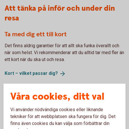
Att tänka på inför och under din
resa
Ta med dig ett till kort
Det finns aldrig garantier för att allt ska funka överallt och
när som helst. Vi rekommenderar att du alltid tar med fler än
ett kort när du ska ut och resa.
Kort – vilket passar
dig?
Våra cookies, ditt val
Extra trygghet med kortförsäkringen
När du betalar resan med kortet får du den kompletterande
Vi använder nödvändiga cookies eller liknande
kortförsäkringen från Trygg Hansa
. Den kan ge extra
tekniker för att webbplatsen ska fungera för dig. Det
trygghet när du ska ut och resa. Fullständiga villkor hittar du
finns även cookies du kan välja som förbättrar din