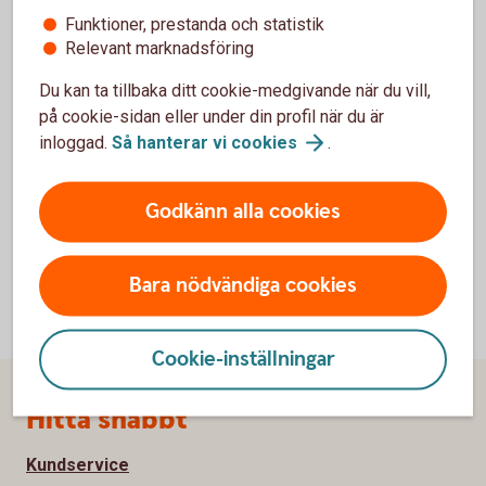
I appen och internetbanken kan du aktivera notiser
Funktioner, prestanda och statistik
och få information relaterad till
Relevant marknadsföring
valutaväxlingsavgiften när du har gjort en
korttransaktion i en annan EES-valuta.
Du kan ta tillbaka ditt cookie-medgivande när du vill,
på cookie-sidan eller under din profil när du är
Ta reda på avgift efter köp i annan
inloggad.
Så hanterar vi
cookies
.
EES-valuta
Godkänn alla cookies
Bara nödvändiga cookies
Cookie-inställningar
Sidfot
Hitta snabbt
Kundservice