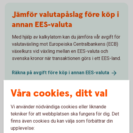
Jämför valutapåslag före köp i
annan EES-valuta
Med hjälp av kalkylatorn kan du jämföra vår avgift för
valutaväxling mot Europeiska Centralbankens (ECB)
växelkurs vid växling mellan en EES-valuta och
svenska kronor när transaktionen görs i ett EES-land.
Räkna på avgift före köp i annan
EES-valuta
Våra cookies, ditt val
Vi använder nödvändiga cookies eller liknande
Ta reda på växlingsavgift efter
tekniker för att webbplatsen ska fungera för dig. Det
köp i annan EES-valuta
finns även cookies du kan välja som förbättrar din
upplevelse: