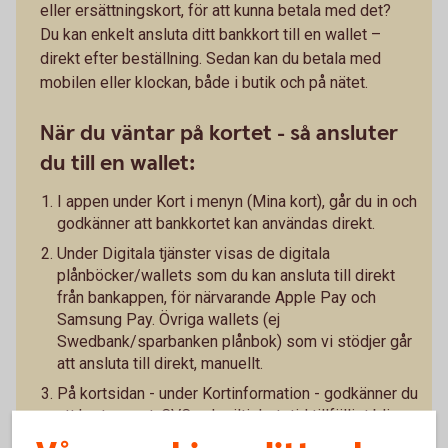
eller ersättningskort, för att kunna betala med det?
Du kan enkelt ansluta ditt bankkort till en wallet –
direkt efter beställning. Sedan kan du betala med
mobilen eller klockan, både i butik och på nätet.
När du väntar på kortet - så ansluter
du till en wallet:
I appen under Kort i menyn (Mina kort), går du in och
godkänner att bankkortet kan användas direkt.
Under Digitala tjänster visas de digitala
plånböcker/wallets som du kan ansluta till direkt
från bankappen, för närvarande Apple Pay och
Samsung Pay. Övriga wallets (ej
Swedbank/sparbanken plånbok) som vi stödjer går
att ansluta till direkt, manuellt.
På kortsidan - under Kortinformation - godkänner du
att kortnumret, CVC och giltighetstid tillfälligt blir
synligt i appen. Kortinformationen kan sedan