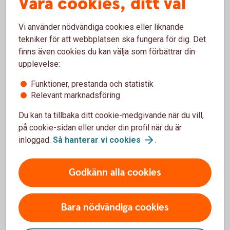
Våra cookies, ditt val
kopieras och användas för kortköp på nätet. Du kan
även ansluta kortet manuellt till valfri wallet.
Vi använder nödvändiga cookies eller liknande
Ovan gäller inte kreditkort. Dessa kan du ansluta
tekniker för att webbplatsen ska fungera för dig. Det
först när du fått det fysiska kortet.
finns även cookies du kan välja som förbättrar din
upplevelse:
Funktioner, prestanda och statistik
Relevant marknadsföring
Wallets endast för bankkort
Du kan ta tillbaka ditt cookie-medgivande när du vill,
på cookie-sidan eller under din profil när du är
inloggad.
Så hanterar vi
cookies
.
Mastercard Click to Pay
Godkänn alla cookies
Anslut till Mastercard Click to Pay och slipp knappa
in ditt kortnummer när du handlar online. Välj vilka
kort du vill ansluta, betala med det du vill.
Bara nödvändiga cookies
Gäller endast för våra bankkort Mastercard.