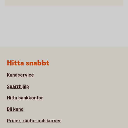
Sidfot
Hitta snabbt
Kundservice
Spärrhjälp
Hitta bankkontor
Bli kund
Priser, räntor och kurser