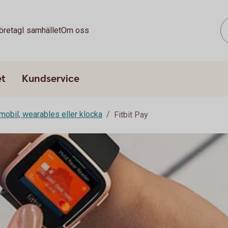
öretag
I samhället
Om oss
et
Kundservice
mobil, wearables eller klocka
Fitbit Pay