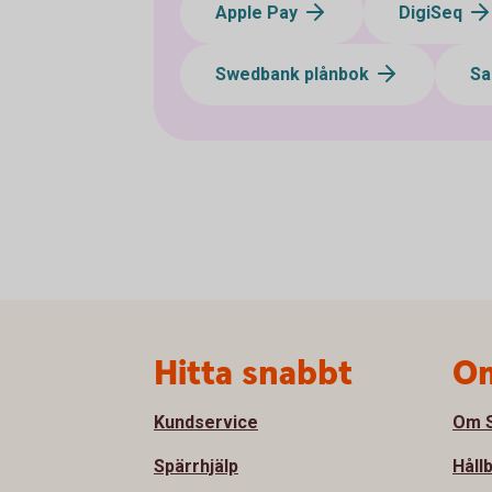
Apple Pay
DigiSeq
Swedbank plånbok
Sa
Sidfot
Hitta snabbt
Om
Kundservice
Om S
Spärrhjälp
Håll