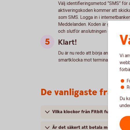
Välj identifieringsmetod ”SMS” för a
aktiveringskoden kommer att skickas
som SMS. Logga in i internetbanken 
Meddelanden. Koden är giltig i 60 m
och slutför anslutningen genom att f
V
Klart!
Du är nu redo att börja använda din 
Vi an
smartklocka mot terminalen där sym
webbp
förbä
F
R
De vanligaste frågor
Du ka
under
Vilka klockor från Fitbit fungerar a
Är det säkert att betala med Fitbit 