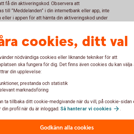
tt få din aktiveringskod. Observera att
 till ”Meddelanden” i din internetbank eller app, inte
eller i appen för att hämta din aktiveringskod under
inuter. Ange sedan aktiveringskoden i appen Fitbit
ölja instruktionerna.
åra cookies, ditt val
smartklocka i butik. Du betalar genom att blippa din
vänder nödvändiga cookies eller liknande tekniker för att
bolen för kontaktlösa betalningar visas.
latsen ska fungera för dig. Det finns även cookies du kan välj
ttrar din upplevelse:
unktioner, prestanda och statistik
elevant marknadsföring
na om Fitbit Pay
n ta tillbaka ditt cookie-medgivande när du vill, på cookie-sidan 
 din profil när du är inloggad.
Så hanterar vi
cookies
.
tt betala med?
Godkänn alla cookies
Pay?