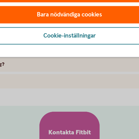
omat med Fitbit Pay?
Bara nödvändiga cookies
program när jag handlar med Fitbit Pay?
Cookie-inställningar
av med min smartklocka?
g?
Kontakta Fitbit