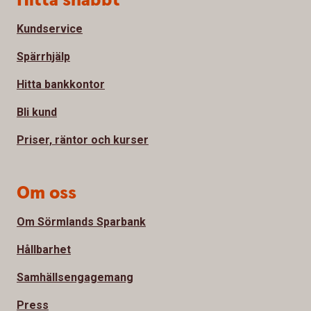
Hitta snabbt
Kundservice
Spärrhjälp
Hitta bankkontor
Bli kund
Priser, räntor och kurser
Om oss
Om Sörmlands Sparbank
Hållbarhet
Samhällsengagemang
Press