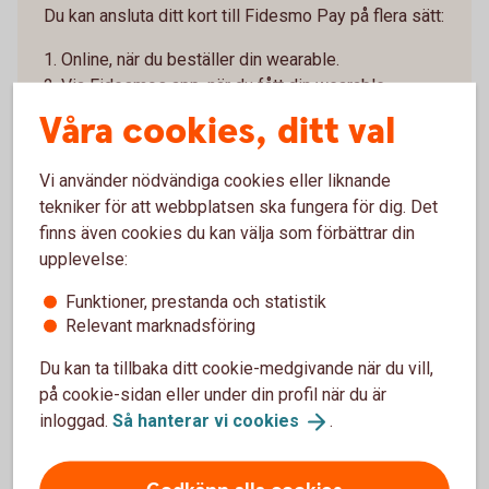
Du kan ansluta ditt kort till Fidesmo Pay på flera sätt:
1. Online, när du beställer din wearable.
2. Via Fidesmos app, när du fått din wearable.
3. I butik, när du köper enheten som stödjer Fidesmo
Våra cookies, ditt val
Pay.
Vi använder nödvändiga cookies eller liknande
4. När du har fått hem din wearable – Installera
tekniker för att webbplatsen ska fungera för dig. Det
appen Fidesmo
finns även cookies du kan välja som förbättrar din
Ladda ner appen Fidesmo från Google Play eller
upplevelse:
App store. Lägg in dina kortuppgifter i appen genom
att följa instruktionerna - om du inte redan gjort det i
Funktioner, prestanda och statistik
samband med beställningen.
Relevant marknadsföring
5. Identifiera dig i Fidesmos app för att aktivera
Du kan ta tillbaka ditt cookie-medgivande när du vill,
din wearable
på cookie-sidan eller under din profil när du är
Slutför anslutningen genom att signera med Mobilt
inloggad.
Så hanterar vi
cookies
.
BankID och följa instruktionerna.
6. Klart!