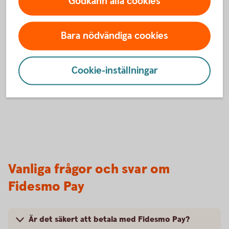
Godkänn alla cookies
Du är nu redo att börja använda din wearable i butik.
Du betalar genom att blippa din wearable mot
terminalen där symbolen för kontaktlösa betalningar
Bara nödvändiga cookies
visas.
Cookie-inställningar
Vanliga frågor och svar om
Fidesmo Pay
Är det säkert att betala med Fidesmo Pay?