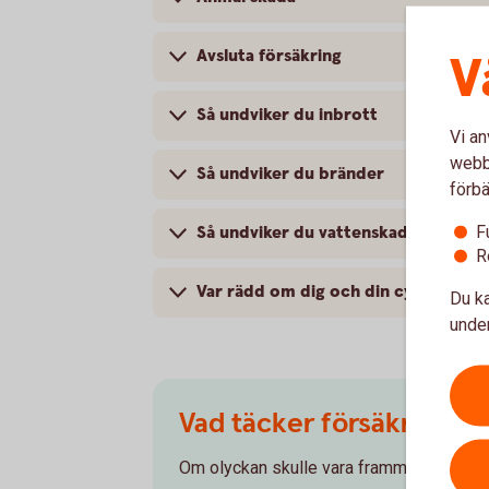
Avsluta försäkring
V
Så undviker du inbrott
Vi an
webbp
Så undviker du bränder
förbä
F
Så undviker du vattenskador
R
Var rädd om dig och din cykel
Du ka
under
Vad täcker försäkringen
Om olyckan skulle vara framme - vad tä