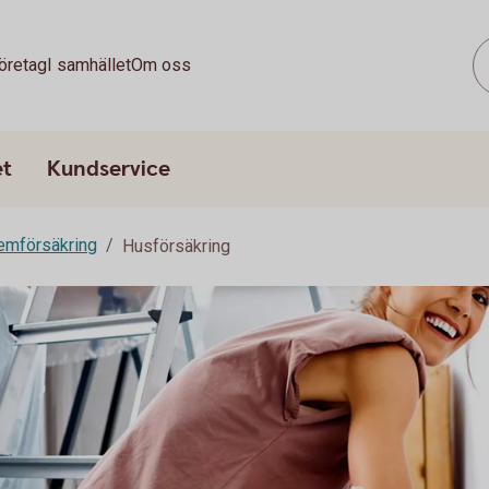
öretag
I samhället
Om oss
et
Kundservice
emförsäkring
Husförsäkring