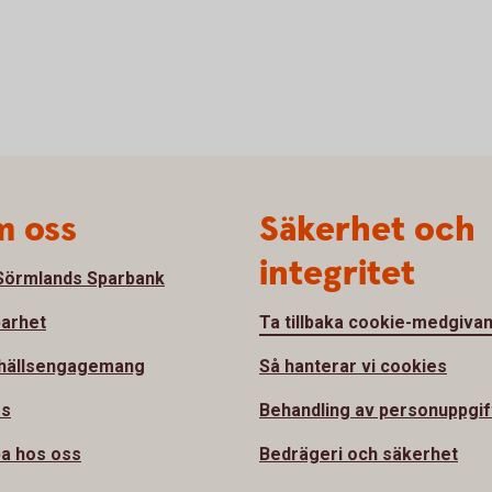
 oss
Säkerhet och
integritet
örmlands Sparbank
barhet
Ta tillbaka cookie-medgiva
hällsengagemang
Så hanterar vi cookies
ss
Behandling av personuppgif
a hos oss
Bedrägeri och säkerhet