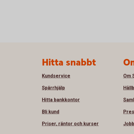
Sidfot
Hitta snabbt
Om
Kundservice
Om S
Spärrhjälp
Håll
Hitta bankkontor
Sam
Bli kund
Pre
Priser, räntor och kurser
Jobb