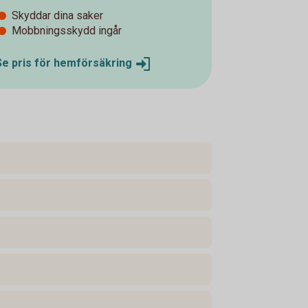
Skyddar dina saker
Mobbningsskydd ingår
Se pris för
hemförsäkring