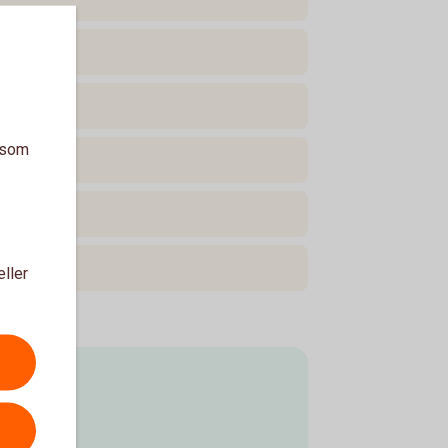
a som
eller