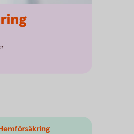
kring
er
Hemförsäkring