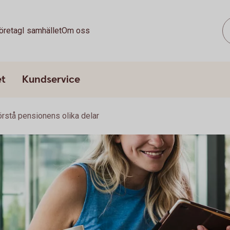
öretag
I samhället
Om oss
et
Kundservice
rstå pensionens olika delar