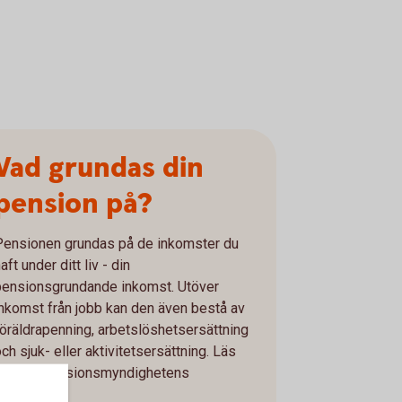
Vad grundas din
pension på?
Pensionen grundas på de inkomster du
aft under ditt liv - din
pensionsgrundande inkomst. Utöver
inkomst från jobb kan den även bestå av
föräldrapenning, arbetslöshetsersättning
ch sjuk- eller aktivitetsersättning. Läs
mer på Pensionsmyndighetens
webbplats.