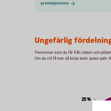
premiepension
Ungefärlig fördelnin
Pensionen som du får från staten och jobbet
Om du vill få mer så börja även spara själv. K
Chart
Pie chart with 3 slices.
25 %
25 %