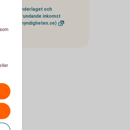
Pensionsunderlaget och
pensionsgrundande inkomst
(pensionsmyndigheten.se)
a som
eller