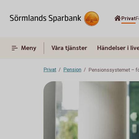
Privat
F
Meny
Våra tjänster
Händelser i liv
Privat
Pension
Pensionssystemet – fö