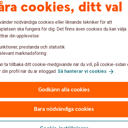
åra cookies, ditt val
vänder nödvändiga cookies eller liknande tekniker för att
57 %
57 %
latsen ska fungera för dig. Det finns även cookies du kan välj
ttrar din upplevelse:
unktioner, prestanda och statistik
elevant marknadsföring
n ta tillbaka ditt cookie-medgivande när du vill, på cookie-sidan 
Från jobbet
Eget sparande
 din profil när du är inloggad.
Så hanterar vi
cookies
.
Godkänn alla cookies
an du påverka ålderspensionen
Bara nödvändiga cookies
onder (PPM)