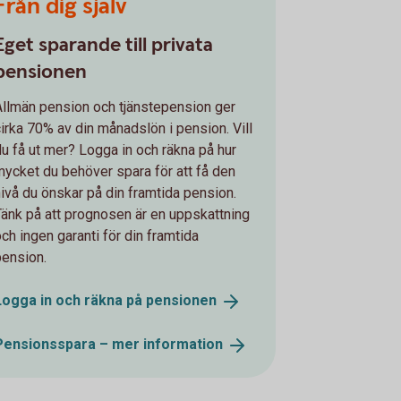
Från dig själv
Eget sparande till privata
pensionen
Allmän pension och tjänstepension ger
cirka 70% av din månadslön i pension. Vill
du få ut mer? Logga in och räkna på hur
mycket du behöver spara för att få den
nivå du önskar på din framtida pension.
Tänk på att prognosen är en uppskattning
och ingen garanti för din framtida
pension.
Logga in och räkna på
pensionen
Pensionsspara – mer
information