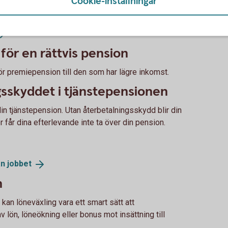
Cookie-inställningar
nsion från staten. En del av det du får,
ur du vill placera.
r en rättvis pension
för premiepension till den som har lägre inkomst.
gsskyddet i tjänstepensionen
in tjänstepension. Utan återbetalningsskydd blir din
får dina efterlevande inte ta över din pension.
ån
jobbet
n
kan löneväxling vara ett smart sätt att
 lön, löneökning eller bonus mot insättning till