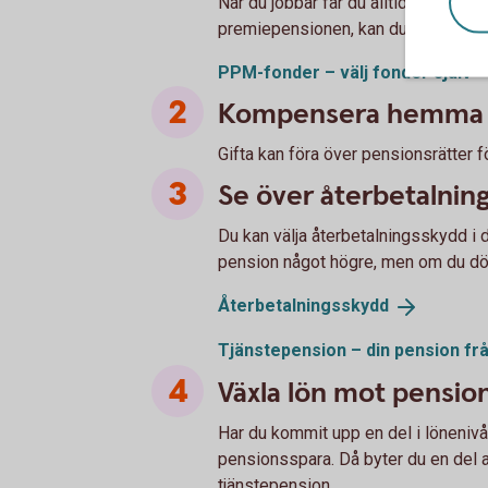
När du jobbar får du alltid allmän pe
premiepensionen, kan du själv välja h
PPM-fonder – välj fonder
själv
Kompensera hemma fö
Gifta kan föra över pensionsrätter 
Se över återbetalnin
Du kan välja återbetalningsskydd i d
pension något högre, men om du dör 
Återbetalningsskydd
Tjänstepension – din pension fr
Växla lön mot pensio
Har du kommit upp en del i lönenivå 
pensionsspara. Då byter du en del av
tjänstepension.