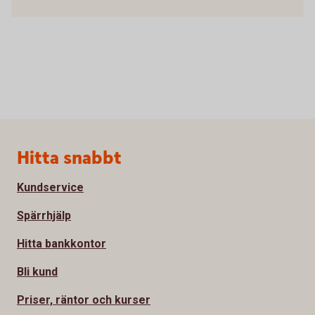
Sidfot
Hitta snabbt
Kundservice
Spärrhjälp
Hitta bankkontor
Bli kund
Priser, räntor och kurser