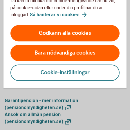
Du kan ta tillbaka ditt cookie-medgivande när du vill,
saknar pension från ditt hemland.
på cookie-sidan eller under din profil när du är
Du kan i vissa fall även få ett skattefritt bostadstillägg. Det
inloggad.
Så hanterar vi
cookies
.
är din boendekostnad, dina inkomster, tillgångar och
familjesituation som avgör vad du kan få.
Godkänn alla cookies
Äldreförsörjningsstödet prövas för alla pensionärer som
ansöker om bostadstillägg.
Bara nödvändiga cookies
Äldreförsörjningsstöd och
bostadstillägg
Cookie-inställningar
Mer information
Garantipension - mer information
(pensionsmyndigheten.se)
Ansök om allmän pension
(pensionsmyndigheten.se)