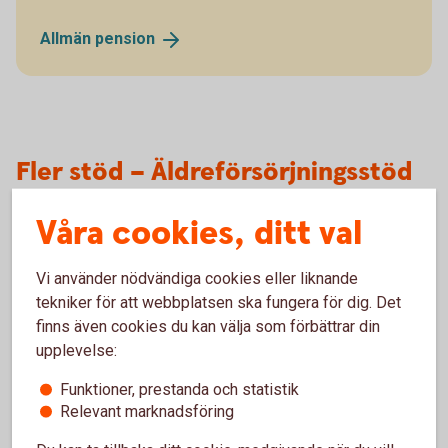
Allmän
pension
Fler stöd – Äldreförsörjningsstöd
och bostadstillägg
Våra cookies, ditt val
Utöver garantipensionen finns två andra stöd som du i
vissa fall kan få - äldreförsörjningsstödet och
Vi använder nödvändiga cookies eller liknande
bostadstillägg.
tekniker för att webbplatsen ska fungera för dig. Det
finns även cookies du kan välja som förbättrar din
Äldreförsörjningsstödet är ett stöd för dig som har låg
upplevelse:
pension eller ingen pension alls. Det kan vara för att du
endast yrkesarbetat en kortare del av ditt liv och haft låg
Funktioner, prestanda och statistik
lön. Eller för att du kommit till Sverige sent i livet och därför
Relevant marknadsföring
inte hunnit tjäna in någon inkomstpension, samtidigt som du