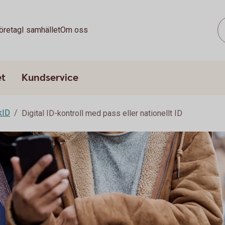
öretag
I samhället
Om oss
et
Kundservice
kID
Digital ID-kontroll med pass eller nationellt ID