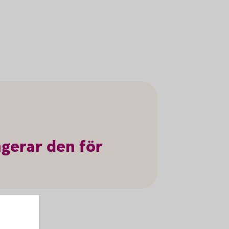
ngerar
den
för