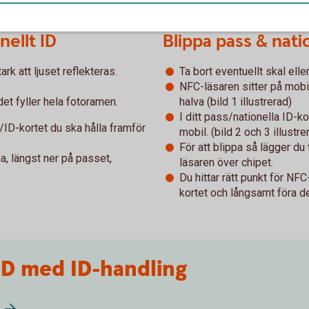
nellt ID
Blippa pass & natio
ark att ljuset reflekteras.
Ta bort eventuellt skal elle
NFC-läsaren sitter på mobi
det fyller hela fotoramen.
halva (bild 1 illustrerad)
I ditt pass/nationella ID-k
/ID-kortet du ska hålla framför
mobil. (bild 2 och 3 illustre
För att blippa så lägger d
a, längst ner på passet,
läsaren över chipet.
Du hittar rätt punkt för NF
kortet och långsamt föra d
ID med ID-handling