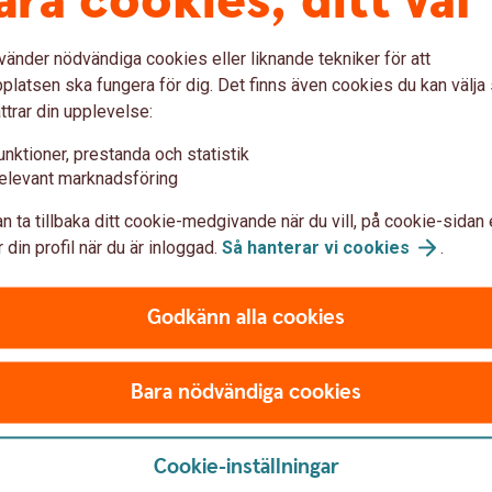
åra cookies, ditt val
ra en digital ID-kontroll?
vänder nödvändiga cookies eller liknande tekniker för att
latsen ska fungera för dig. Det finns även cookies du kan välj
ttrar din upplevelse:
unktioner, prestanda och statistik
elevant marknadsföring
n ta tillbaka ditt cookie-medgivande när du vill, på cookie-sidan 
 din profil när du är inloggad.
Så hanterar vi
cookies
.
.
I passet sitter chipet på passets
I
Godkänn alla cookies
framsida.
Bara nödvändiga cookies
Cookie-inställningar