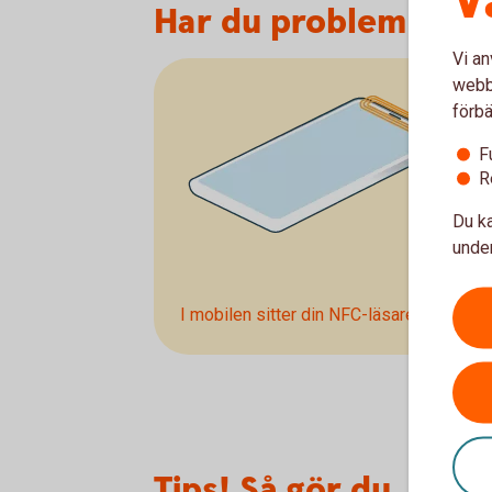
V
Har du problem att gö
Vi an
webbp
förbä
F
R
Du ka
under
I mobilen sitter din NFC-läsare
oftast
här
Tips! Så gör du