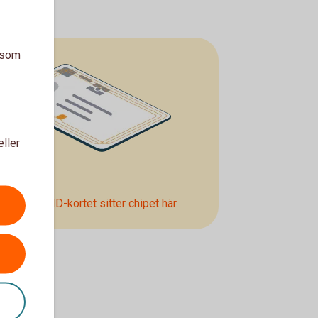
a som
eller
 nationella ID-kortet sitter chipet här.