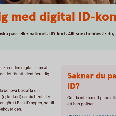
ig med digital ID-kon
nska pass eller nationella ID-kort. Allt som behövs är du,
ankärenden digitalt, utan att
Saknar du pas
 det för att identifiera dig
ID?
du behöva bekräfta din
 (ej körkort) när du beställer
Om du inte har ett pass ell
n görs i BankID appen, se till
ett hos polisen.
 behöver den.