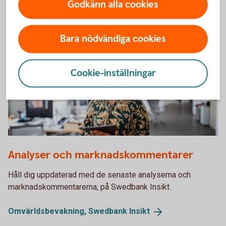
Godkänn alla cookies
Våra analyser och rapporter
Bara nödvändiga cookies
Cookie-inställningar
1272762019
Analyser och marknadskommentarer
Håll dig uppdaterad med de senaste analyserna och
marknadskommentarerna, på Swedbank Insikt.
Omvärldsbevakning, Swedbank
Insikt