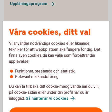
Upplåningsprogram
Våra cookies, ditt val
Kreditbetyg
Vi använder nödvändiga cookies eller liknande
tekniker för att webbplatsen ska fungera för dig. Det
finns även cookies du kan välja som förbättrar din
Finansiell kalender
upplevelse:
2026-02-27
Års- och hållbarhetsredovisning 2025
Funktioner, prestanda och statistik
Relevant marknadsföring
2026-04-30
Delårsrappport januari–mars
Du kan ta tillbaka ditt cookie-medgivande när du vill,
2026-08-21
Delårsrapport januari–juni
på cookie-sidan eller under din profil när du är
2026-10-30
Delårsrapport januari–september
inloggad.
Så hanterar vi
cookies
.