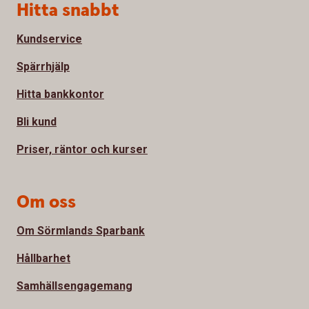
Sidfot
Hitta snabbt
Kundservice
Spärrhjälp
Hitta bankkontor
Bli kund
Priser, räntor och kurser
Om oss
Om Sörmlands Sparbank
Hållbarhet
Samhällsengagemang