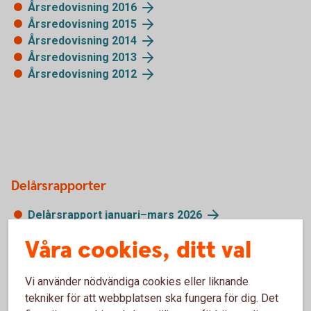
Årsredovisning 2016
Årsredovisning 2015
Årsredovisning 2014
Årsredovisning 2013
Årsredovisning 2012
Delårsrapporter
Delårsrapport januari–mars 2026
Delårsrapport januari–september 2025
Våra cookies, ditt val
Delårsrapport januari–juni 2025
Delårsrapport januari–mars 2025
Vi använder nödvändiga cookies eller liknande
Delårsrapport januari–september 2024
tekniker för att webbplatsen ska fungera för dig. Det
Delårsrapport januari–juni 2024