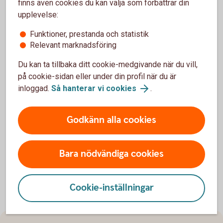
finns även cookies du kan välja som förbättrar din
Delårsrapport januari–mars 2024
upplevelse:
Delårsrapport januari–september 2023
Funktioner, prestanda och statistik
Delårsrapport januari–juni 2023
Relevant marknadsföring
Delårsrapport januari–mars 2023
Du kan ta tillbaka ditt cookie-medgivande när du vill,
Delårsrapport januari–juni 2022
på cookie-sidan eller under din profil när du är
Delårsrapport januari–juni 2021
inloggad.
Så hanterar vi cookies
.
Delårsrapport januari–juni 2020
Delårsrapport januari–juni 2019
Godkänn alla cookies
Bara nödvändiga cookies
Cookie-inställningar