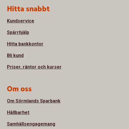
Sidfot
Hitta snabbt
Kundservice
Spärrhjälp
Hitta bankkontor
Bli kund
Priser, räntor och kurser
Om oss
Om Sörmlands Sparbank
Hållbarhet
Samhällsengagemang