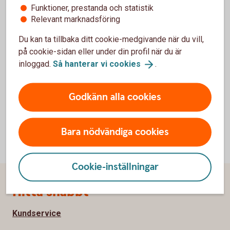
Funktioner, prestanda och statistik
Relevant marknadsföring
Behöver du ta ut eller sätta in kontanter, använder du
enklast någon av uttags- eller insättningsautomaterna.
Du kan ta tillbaka ditt cookie-medgivande när du vill,
på cookie-sidan eller under din profil när du är
Hitta uttags- och
insättningsautomat
inloggad.
Så hanterar vi
cookies
.
Godkänn alla cookies
Bara nödvändiga cookies
Cookie-inställningar
Sidfot
Hitta snabbt
Kundservice