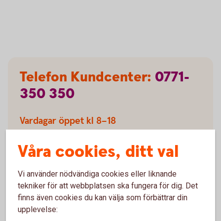
Telefon Kundcenter:
0771-
350
350
Vardagar öppet kl 8–18
Dag före röd dag kl 8–16
Våra cookies, ditt val
(5/6 öppet 8–18)
Stängt på helger och röda dagar.
Vi använder nödvändiga cookies eller liknande
tekniker för att webbplatsen ska fungera för dig. Det
finns även cookies du kan välja som förbättrar din
upplevelse:
Bankomat