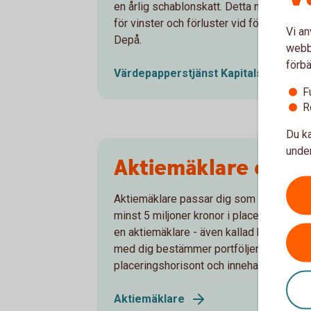
en årlig schablonskatt. Detta medför att 
för vinster och förluster vid försäljning 
Vi an
Depå.
webbp
förbä
Värdepapperstjänst Kapitalspar
Depå
F
R
Du ka
under
Aktiemäklare och C
Aktiemäklare passar dig som gör minst 20
minst 5 miljoner kronor i placerbart belopp
en aktiemäklare - även kallad kapitalför
med dig bestämmer portföljens inriktning u
placeringshorisont och innehav.
Aktiemäklare