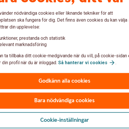
du inte behöver deklarera
av innehav inom Kapitalspar
vänder nödvändiga cookies eller liknande tekniker för att
latsen ska fungera för dig. Det finns även cookies du kan välj
ttrar din upplevelse:
unktioner, prestanda och statistik
elevant marknadsföring
n ta tillbaka ditt cookie-medgivande när du vill, på cookie-sidan 
 din profil när du är inloggad.
Så hanterar vi
cookies
.
overed Call
Godkänn alla cookies
 affärer per år och har
. Tjänsten ger tillgång till
valtare - som tillsammans
Bara nödvändiga cookies
tifrån riskprofil,
Cookie-inställningar