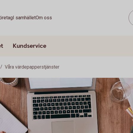
öretag
I samhället
Om oss
et
Kundservice
Våra värdepapperstjänster