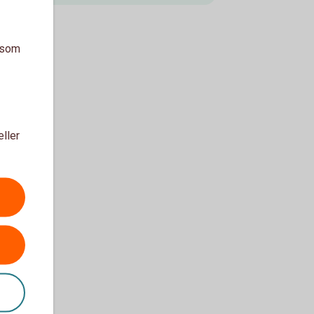
a som
eller