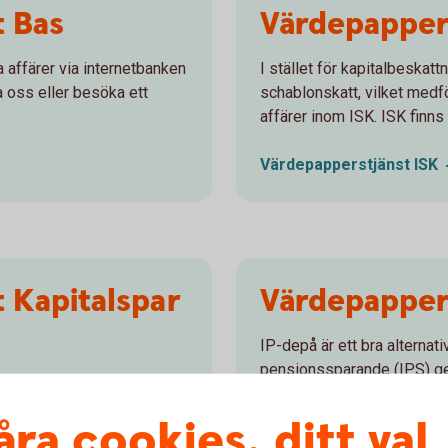
t Bas
Värdepapper
affärer via internetbanken
I stället för kapitalbeskattn
a oss eller besöka ett
schablonskatt, vilket medfö
affärer inom ISK. ISK finns
Värdepapperstjänst
ISK
 Kapitalspar
Värdepapper
IP-depå är ett bra alternativ
pensionssparande (IPS) ge
gt fördelaktigt sätt att
ch engagerad i ditt
Värdepapperstjänst
IP-d
åra cookies, ditt val
 vid försäljning betalar du