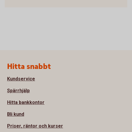
Sidfot
Hitta snabbt
Kundservice
Spärrhjälp
Hitta bankkontor
Bli kund
Priser, räntor och kurser