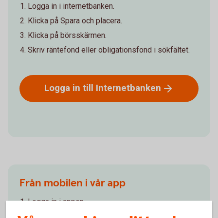
Logga in i internetbanken.
Klicka på Spara och placera.
Klicka på börsskärmen.
Skriv räntefond eller obligationsfond i sökfältet.
Logga in till
Internetbanken
Från mobilen i vår app
Logga in i appen.
Klicka på 3 strecken längst upp till höger.