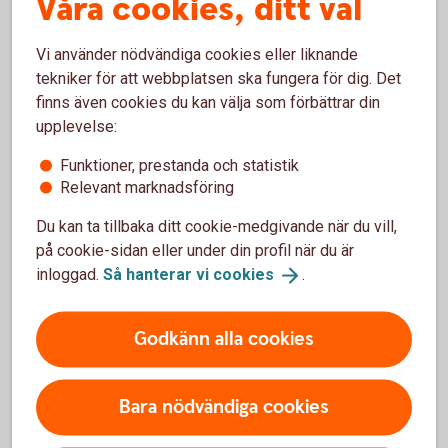
Våra cookies, ditt val
Klicka på Spara och placera.
Vi använder nödvändiga cookies eller liknande
Skriv räntefond eller obligationsfond i sökfältet.
tekniker för att webbplatsen ska fungera för dig. Det
finns även cookies du kan välja som förbättrar din
upplevelse:
Funktioner, prestanda och statistik
Relevant marknadsföring
Du kan ta tillbaka ditt cookie-medgivande när du vill,
på cookie-sidan eller under din profil när du är
Investera i värdepapper
inloggad.
Så hanterar vi
cookies
.
Optioner och terminer
Godkänn alla cookies
Certifikat - Bull & Bear
Bara nödvändiga cookies
Warranter