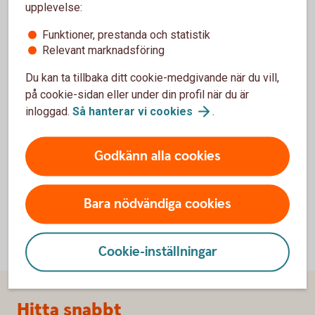
upplevelse:
Funktioner, prestanda och statistik
Relevant marknadsföring
Du kan ta tillbaka ditt cookie-medgivande när du vill,
För att se detta innehåll behöver du först
på cookie-sidan eller under din profil när du är
godkänna cookies för Funktioner, prestanda
inloggad.
Så hanterar vi
cookies
.
och statistik.
Inställningar för cookies
Godkänn alla cookies
Bara nödvändiga cookies
Cookie-inställningar
Sidfot
Hitta snabbt