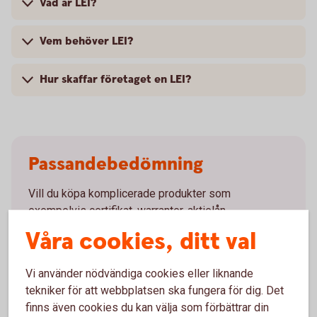
Vad är LEI?
Vem behöver LEI?
Hur skaffar företaget en LEI?
Passandebedömning
Vill du köpa komplicerade produkter som
exempelvis certifikat, warranter, aktielån,
strukturerade produkter mm behöver banken
Våra cookies, ditt val
säkerställa att du har nödvändig kunskap och
erfarenhet för att förstå produkten och dess risker.
Vi använder nödvändiga cookies eller liknande
Detta görs genom en så kallad passandebedömning
tekniker för att webbplatsen ska fungera för dig. Det
där du får svara på ett antal frågor som varierar
finns även cookies du kan välja som förbättrar din
mellan de olika produkterna.