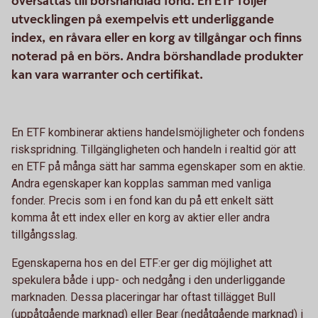
översättas till börshandlad fond. En ETF följer
utvecklingen på exempelvis ett underliggande
index, en råvara eller en korg av tillgångar och finns
noterad på en börs. Andra börshandlade produkter
kan vara warranter och certifikat.
En ETF kombinerar aktiens handelsmöjligheter och fondens
riskspridning. Tillgängligheten och handeln i realtid gör att
en ETF på många sätt har samma egenskaper som en aktie.
Andra egenskaper kan kopplas samman med vanliga
fonder. Precis som i en fond kan du på ett enkelt sätt
komma åt ett index eller en korg av aktier eller andra
tillgångsslag.
Egenskaperna hos en del ETF:er ger dig möjlighet att
spekulera både i upp- och nedgång i den underliggande
marknaden. Dessa placeringar har oftast tillägget Bull
(uppåtgående marknad) eller Bear (nedåtgående marknad) i