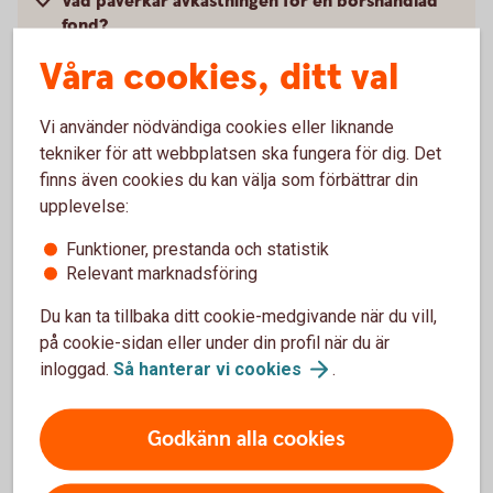
Vad påverkar avkastningen för en börshandlad
fond?
Våra cookies, ditt val
Hur handlar jag med placeringar som inte finns i
bankens erbjudande?
Vi använder nödvändiga cookies eller liknande
tekniker för att webbplatsen ska fungera för dig. Det
Går det att sälja om jag har placeringar från
finns även cookies du kan välja som förbättrar din
andra leverantörer som inte finns med i bankens
upplevelse:
erbjudande?
Funktioner, prestanda och statistik
Relevant marknadsföring
Du kan ta tillbaka ditt cookie-medgivande när du vill,
Kurser och
på cookie-sidan eller under din profil när du är
inloggad.
Så hanterar vi
cookies
.
marknadsinformation
Den svenska marknaden.
Godkänn alla cookies
Logga in för att se
börskurser