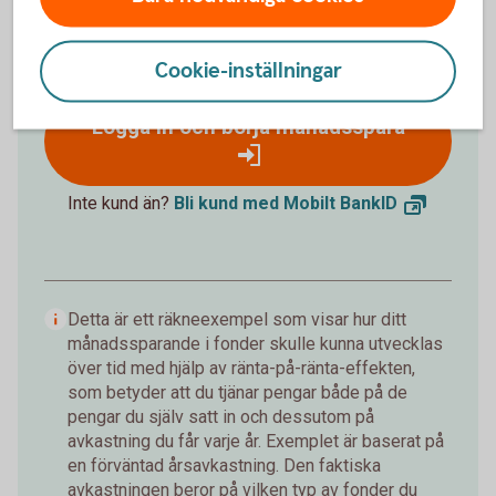
172 019 kr
Insättningar från dig är 120 000 kr.
Förväntad
Cookie-inställningar
avkastning är +52 019 kr.
Logga in och börja månadsspara
Inte kund än?
Bli kund med Mobilt
BankID
Detta är ett räkneexempel som visar hur ditt
månadssparande i fonder skulle kunna utvecklas
över tid med hjälp av ränta-på-ränta-effekten,
som betyder att du tjänar pengar både på de
pengar du själv satt in och dessutom på
avkastning du får varje år. Exemplet är baserat på
en förväntad årsavkastning. Den faktiska
avkastningen beror på vilken typ av fonder du