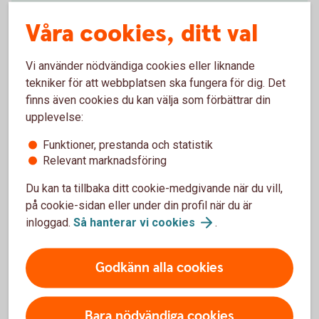
1 år
50 år
Våra cookies, ditt val
år
Vi använder nödvändiga cookies eller liknande
Startbelopp (kr)
tekniker för att webbplatsen ska fungera för dig. Det
finns även cookies du kan välja som förbättrar din
upplevelse:
0 kr
2 000 000 kr
Funktioner, prestanda och statistik
kr
Relevant marknadsföring
Avkastning per år (%)
Du kan ta tillbaka ditt cookie-medgivande när du vill,
på cookie-sidan eller under din profil när du är
inloggad.
Så hanterar vi
cookies
.
0 %
15 %
%
Godkänn alla cookies
Förväntat sparbelopp om 10 år
Bara nödvändiga cookies