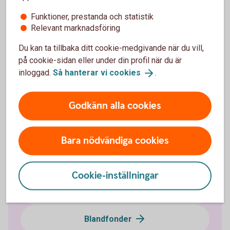
Fondtyper - lär dig mer om olika typer av
fonder
Fonder - börja
fondspara
Funktioner, prestanda och statistik
Relevant marknadsföring
Du kan ta tillbaka ditt cookie-medgivande när du vill,
på cookie-sidan eller under din profil när du är
inloggad.
Så hanterar vi
cookies
.
Fondtyper
Aktivt förvaltade fonder
Godkänn alla cookies
Indexfonder och indexnära fonder
Bara nödvändiga cookies
Räntefonder
Cookie-inställningar
Aktiefonder
Blandfonder