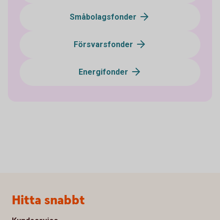
Småbolagsfonder
Försvarsfonder
Energifonder
Sidfot
Hitta snabbt