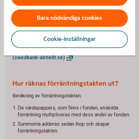
avkastning som räntefonden skulle få 12 månader
framåt vid ett oförändrat ränteläge/oförändrade
Bara nödvändiga cookies
marknadsräntor. Förräntningstakten uppdateras en
gång i månaden. I angivna förräntningstakter är alla
avgifter redan dragna.
Cookie-inställningar
Förräntningstakten är på tapeten
(swedbank-aktiellt.se)
Hur räknas förräntningstakten ut?
Beräkning av förräntningstakten:
De värdepappers, som finns i fonden, enskilda
förräntning multipliceras med dess andel av fonden.
Summorna adderas sedan ihop och skapar
förräntningstakten.