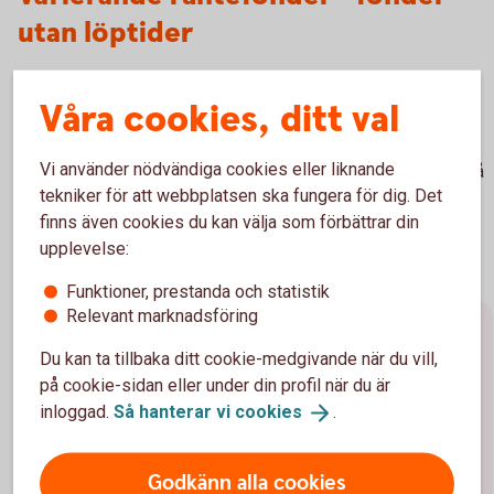
utan löptider
Vill du slippa tänka på löptider? Om du siktar på god
Våra cookies, ditt val
avkastning över tid och vill slippa bekymra dig över
börssvängningar och löptider kan så kallade varierande
Vi använder nödvändiga cookies eller liknande
räntefonder vara något för dig. Här väljer förvaltaren löptid på
tekniker för att webbplatsen ska fungera för dig. Det
placeringarna utifrån sin egen tro kring ränteutvecklingen
finns även cookies du kan välja som förbättrar din
framöver.
upplevelse:
Funktioner, prestanda och statistik
Relevant marknadsföring
Förräntningstakt, duration och
Du kan ta tillbaka ditt cookie-medgivande när du vill,
marknadsräntor
på cookie-sidan eller under din profil när du är
inloggad.
Så hanterar vi
cookies
.
Förräntningstakt/avkastning
Godkänn alla cookies
Förräntningstakten (Yield to maturity) visar den