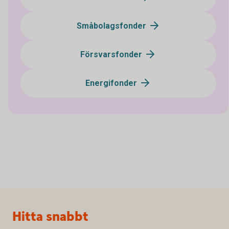
Småbolagsfonder
Försvarsfonder
Energifonder
Sidfot
Hitta snabbt