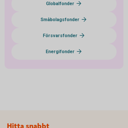
Globalfonder
Småbolagsfonder
Försvarsfonder
Energifonder
Sidfot
Hitta snabbt