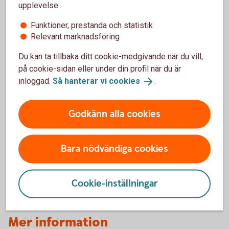
upplevelse:
Funktioner, prestanda och statistik
Relevant marknadsföring
Våra aktiefonder
Du kan ta tillbaka ditt cookie-medgivande när du vill,
på cookie-sidan eller under din profil när du är
För att hitta våra aktiefonder - följ stegen:
inloggad.
Så hanterar vi
cookies
.
Gå till vår fondlista
Klicka på Typ av fond
Godkänn alla cookies
Välj Aktiefonder
Skaffa aktiefonder i Fondlistan
Bara nödvändiga cookies
(spara.swedbank.se)
Cookie-inställningar
Mer information