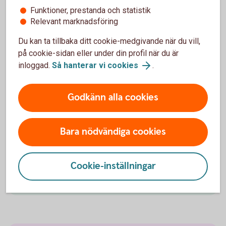
byta fonder och ändra framtida insättningar för
Funktioner, prestanda och statistik
sparandeförsäkringar i Swedbank Försäkring. Allt du
Relevant marknadsföring
behöver är ett Mobilt BankID, du behöver inte ha vår
internetbank eller app sedan innan.
Du kan ta tillbaka ditt cookie-medgivande när du vill,
på cookie-sidan eller under din profil när du är
Logga in i Mina försäkringar
inloggad.
Så hanterar vi cookies
.
Godkänn alla cookies
Gör ditt pensionsval
Bara nödvändiga cookies
Läs mer om tjänstepension ITP och gör ditt val.
Cookie-inställningar
Avtalat