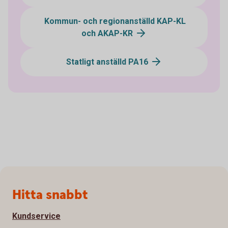
Kommun- och regionanställd KAP-KL
och AKAP-KR
Statligt anställd PA16
Sidfot
Hitta snabbt
Kundservice