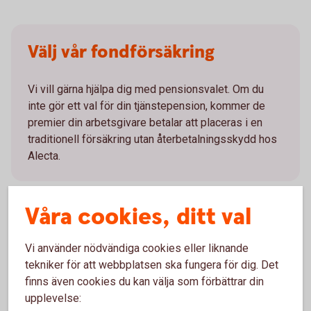
Välj vår fondförsäkring
Vi vill gärna hjälpa dig med pensionsvalet. Om du
inte gör ett val för din tjänstepension, kommer de
premier din arbetsgivare betalar att placeras i en
traditionell försäkring utan återbetalningsskydd hos
Alecta.
Våra cookies, ditt val
Hantera din tjänstepension i
Vi använder nödvändiga cookies eller liknande
tekniker för att webbplatsen ska fungera för dig. Det
Mina försäkringar
finns även cookies du kan välja som förbättrar din
upplevelse:
Mina försäkringar är en portal där du kan se innehav,