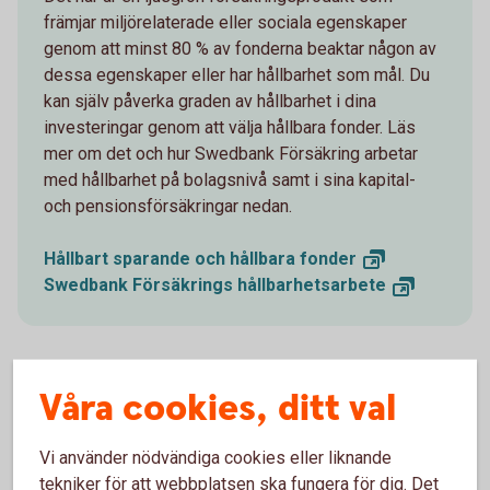
främjar miljörelaterade eller sociala egenskaper
genom att minst 80 % av fonderna beaktar någon av
dessa egenskaper eller har hållbarhet som mål. Du
kan själv påverka graden av hållbarhet i dina
investeringar genom att välja hållbara fonder. Läs
mer om det och hur Swedbank Försäkring arbetar
med hållbarhet på bolagsnivå samt i sina kapital-
och pensionsförsäkringar nedan.
Hållbart sparande och hållbara
fonder
Swedbank Försäkrings
hållbarhetsarbete
Våra cookies, ditt val
Välj vår fondförsäkring
Vi vill gärna hjälpa dig med pensionsvalet. Om du inte gör
Vi använder nödvändiga cookies eller liknande
ett val för din tjänstepension placeras pengarna i ett
tekniker för att webbplatsen ska fungera för dig. Det