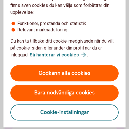
ickevalsbolag enligt avtal. För mer information se
finns även cookies du kan välja som förbättrar din
valcentralen.se
upplevelse:
Funktioner, prestanda och statistik
Relevant marknadsföring
Gör ditt pensionsval
Du kan ta tillbaka ditt cookie-medgivande när du vill,
på cookie-sidan eller under din profil när du är
Läs mer om tjänstepension i försäkringsbranschen
inloggad.
Så hanterar vi
cookies
.
och gör ditt val.
Godkänn alla cookies
Valcentralen
Bara nödvändiga cookies
Cookie-inställningar
Vilket avtalsområde tillhör du?