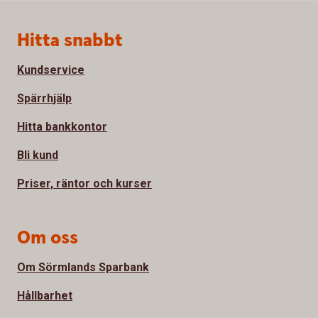
Sidfot
Hitta snabbt
Kundservice
Spärrhjälp
Hitta bankkontor
Bli kund
Priser, räntor och kurser
Om oss
Om Sörmlands Sparbank
Hållbarhet