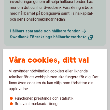
investeringar genom att välja hållbara fonder. Läs
mer om det och hur Swedbank Försäkring arbetar
med hållbarhet på bolagsnivå samt i sina kapital-
och pensionsförsäkringar nedan.
Hållbart sparande och hållbara
fonder
Swedbank Försäkrings
hållbarhetsarbete
Våra cookies, ditt val
Pensionsvalet
Vi använder nödvändiga cookies eller liknande
tekniker för att webbplatsen ska fungera för dig. Det
Välj vår fondförsäkring
finns även cookies du kan välja som förbättrar din
upplevelse:
Vi vill gärna hjälpa dig med pensionsvalet. Om du inte gör
ett val för din tjänstepension, placeras pengarna i en
Funktioner, prestanda och statistik
traditionell pensionsförsäkring med obligatoriskt
Relevant marknadsföring
familjeskydd men utan återbetalningsskydd, i Alecta.