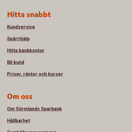
Sidfot
Hitta snabbt
Kundservice
Spärrhjälp
Hitta bankkontor
Bli kund
Priser, räntor och kurser
Om oss
Om Sörmlands Sparbank
Hållbarhet