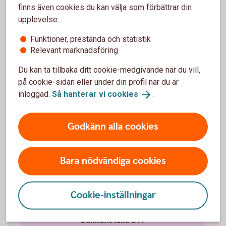
finns även cookies du kan välja som förbättrar din
Vi vill gärna hjälpa dig med pensionsvalet för din
upplevelse:
tjänstepension.
Funktioner, prestanda och statistik
Relevant marknadsföring
Du kan ta tillbaka ditt cookie-medgivande när du vill,
Vilket avtalsområde tillhör du?
på cookie-sidan eller under din profil när du är
inloggad.
Så hanterar vi
cookies
.
Så placeras din tjänstepension
Godkänn alla cookies
Privatanställd arbetare SAF-LO
Bara nödvändiga cookies
Privatanställd tjänsteman ITP
Privatanställd tjänsteman ITPK
Cookie-inställningar
Bankanställd BTP