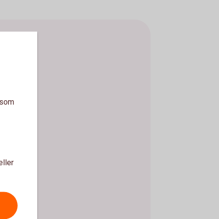
a som
eller