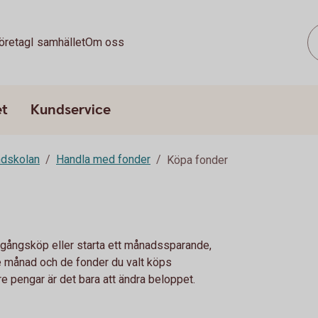
öretag
I samhället
Om oss
et
Kundservice
dskolan
Handla med fonder
Köpa fonder
engångsköp eller starta ett månadssparande,
rje månad och de fonder du valt köps
re pengar är det bara att ändra beloppet.