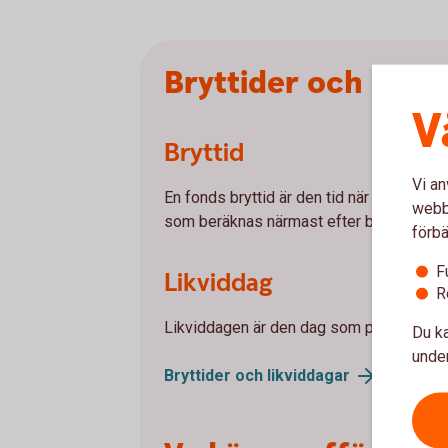
Bryttider och likvi
V
Bryttid
Vi an
En fonds bryttid är den tid när du senast
webbp
som beräknas närmast efter bryttiden.
förbä
F
Likviddag
R
Likviddagen är den dag som pengarna dras
Du ka
under
Bryttider och
likviddagar