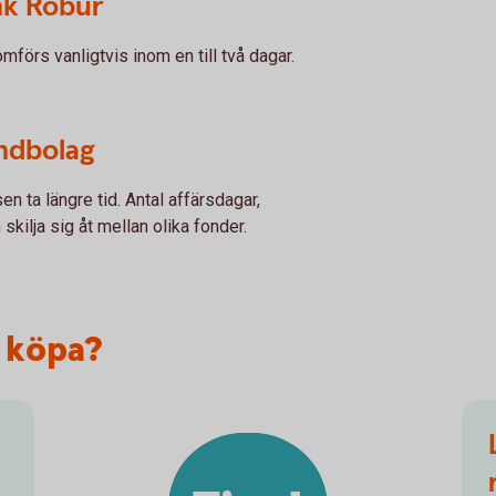
nk Robur
förs vanligtvis inom en till två dagar.
ndbolag
n ta längre tid. Antal affärsdagar,
skilja sig åt mellan olika fonder.
 köpa?