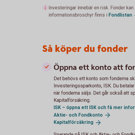
Investeringar innebär en risk. Fonder kan
informationsbroschyr finns i
Fondlistan
Så köper du fonder
Öppna ett konto att fo
Det behövs ett konto som fonderna ska 
Investeringssparkonto, ISK. Du betalar då
när fonderna säljs. Det går också att s
Kapitalförsäkring.
ISK – öppna ett ISK och få mer
info
Aktie- och
Fondkonto
Kapitalförsäkring
Sparande på ISK och Aktie- och Fondk