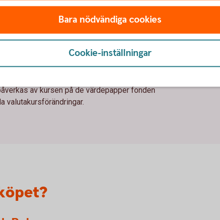
g?
Bara nödvändiga cookies
a fondandelar genomförs. Det är just den
Cookie-inställningar
 fonder
påverkas av kursen på de värdepapper fonden
la valutakursförändringar.
dköpet?