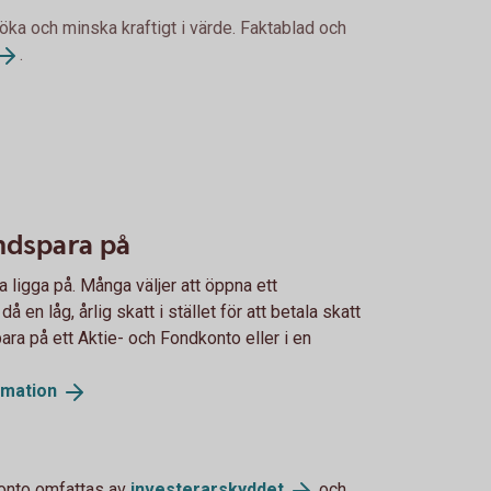
 öka och minska kraftigt i värde. Faktablad och
.
ndspara på
ligga på. Många väljer att öppna ett
 en låg, årlig skatt i stället för att betala skatt
para på ett Aktie- och Fondkonto eller i en
rmation
onto omfattas av
investerarskyddet
och