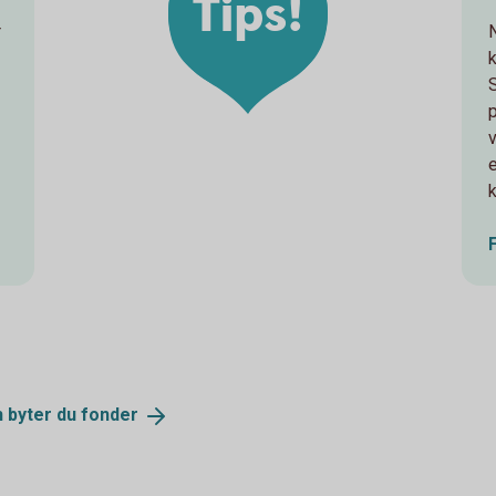
Tips!
r
k
v
h byter du
fonder