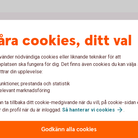
ddagar
åra cookies, ditt val
vänder nödvändiga cookies eller liknande tekniker för att
 måste lägga din order för att få den fondkurs
latsen ska fungera för dig. Det finns även cookies du kan välj
ttrar din upplevelse:
unktioner, prestanda och statistik
elevant marknadsföring
 från ditt konto vid ett fondköp.
n ta tillbaka ditt cookie-medgivande när du vill, på cookie-sidan 
 din profil när du är inloggad.
Så hanterar vi
cookies
.
Godkänn alla cookies