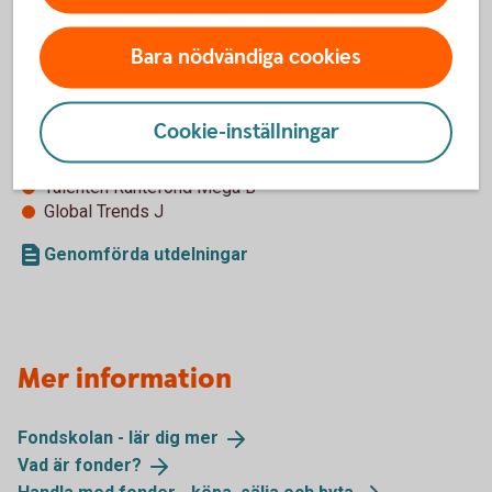
Corporate Bond Nordic High Yield B
Global High Dividend B
Bara nödvändiga cookies
Obligation B
Selektiv Sverige B
Stiftelsefond B (betalar alltid ut 5 procent)
Cookie-inställningar
Sverige J
Talenten Aktiefond Mega J
Talenten Räntefond Mega B
Global Trends J
Genomförda utdelningar
Mer information
Fondskolan - lär dig
mer
Vad är
fonder?