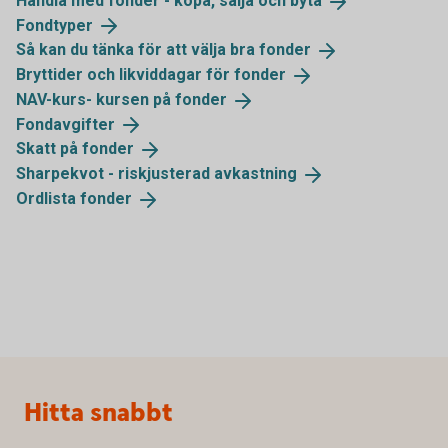
Handla med fonder - köpa, sälja och
byta
Fondtyper
Så kan du tänka för att välja bra
fonder
Bryttider och likviddagar för
fonder
NAV-kurs- kursen på
fonder
Fondavgifter
Skatt på
fonder
Sharpekvot - riskjusterad
avkastning
Ordlista
fonder
Sidfot
Hitta snabbt