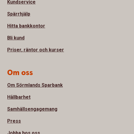
Kundservice
Spärrhjälp
Hitta bankkontor
Bli kund
Priser, räntor och kurser
Om oss
Om Sörmlands Sparbank
Hållbarhet
Samhällsengagemang
Press
Jobba hos oss