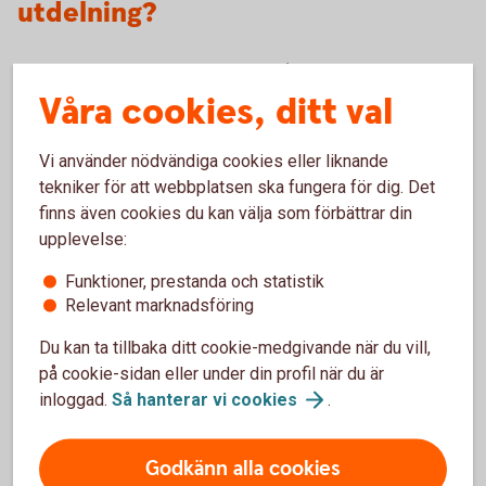
utdelning?
Utdelningen sker i procent av AUM (Assets Under
Våra cookies, ditt val
Management), det vill säga tillgångar under förvaltning.
Detta räknas sedan om till kronor per fondandel. Hur många
procent som delas ut kan skilja sig ganska mycket från
Vi använder nödvändiga cookies eller liknande
fond till fond.
tekniker för att webbplatsen ska fungera för dig. Det
finns även cookies du kan välja som förbättrar din
upplevelse:
Funktioner, prestanda och statistik
Utdelning i Swedbank Roburs
Relevant marknadsföring
fonder
Du kan ta tillbaka ditt cookie-medgivande när du vill,
på cookie-sidan eller under din profil när du är
Här ser du vilka av Swedbanks fonder som kan komma att
inloggad.
Så hanterar vi
cookies
.
ge utdelning.
Corporate Bond Europe B
Godkänn alla cookies
Corporate Bond Europe High Yield B