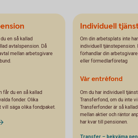
pension
Individuell tjän
 du en så kallad
Om din arbetsplats inte har 
llad avtalspension. Då
individuell tjänstepension.
avtal mellan arbetsgivare
förhandlar din arbetsgivare
rbund.
eller förmedlarföretag
Vår entréfond
 får du en så kallad
Om du har individuell tjäns
valda fonder. Olika
Transferfond, om du inte vil
t vill säga olika fondpaket.
Transferfonder är så kalla
mellan aktier och räntor an
har kvar till pensionen.
Transfer – bekväma
pen