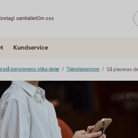
öretag
I samhället
Om oss
et
Kundservice
rstå pensionens olika delar
Tjänstepension
Så placeras di