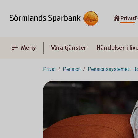
Privat
F
Meny
Våra tjänster
Händelser i liv
Privat
Pension
Pensionssystemet – fö