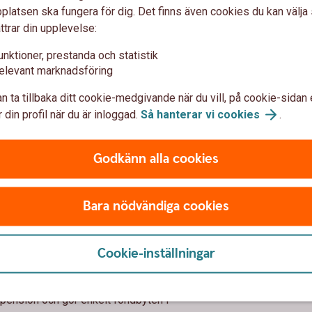
latsen ska fungera för dig. Det finns även cookies du kan välj
Byt fonder
ttrar din upplevelse:
kostnadsfritt
unktioner, prestanda och statistik
elevant marknadsföring
n ta tillbaka ditt cookie-medgivande när du vill, på cookie-sidan 
 din profil när du är inloggad.
Så hanterar vi
cookies
.
 egna fonder?
Godkänn alla cookies
ngsutbud av fonder. Detta gör att du hitta
lvklart kan du när som helst – kostnadsfritt -
Bara nödvändiga cookies
 mycket din arbetsgivare har betalat in,
öpfördelningen för framtida insättningar.
Cookie-inställningar
r app
epension och gör enkelt fondbyten i