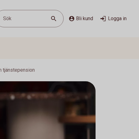
Sök
Bli kund
Logga in
n tjänstepension