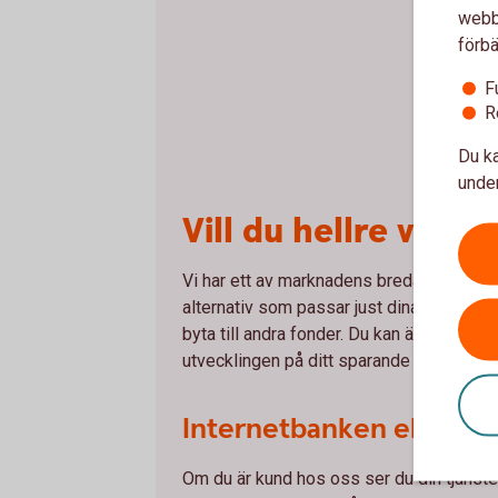
webbp
förbä
F
R
Du ka
under
Vill du hellre välja
Vi har ett av marknadens bredaste placeri
alternativ som passar just dina behov. Sjä
byta till andra fonder. Du kan även se hur
utvecklingen på ditt sparande och ändra k
Internetbanken eller vå
Om du är kund hos oss ser du din tjänst