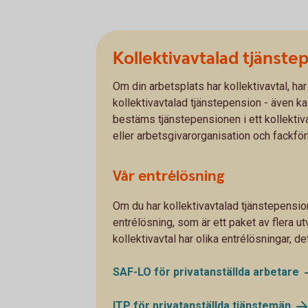
Kollektivavtalad tjänste
Om din arbetsplats har kollektivavtal, har
kollektivavtalad tjänstepension - även ka
bestäms tjänstepensionen i ett kollektiv
eller arbetsgivarorganisation och fackfö
Vår entrélösning
Om du har kollektivavtalad tjänstepension
entrélösning, som är ett paket av flera ut
kollektivavtal har olika entrélösningar, de
SAF-LO för privatanställda
arbetare
ITP för privatanställda
tjänstemän