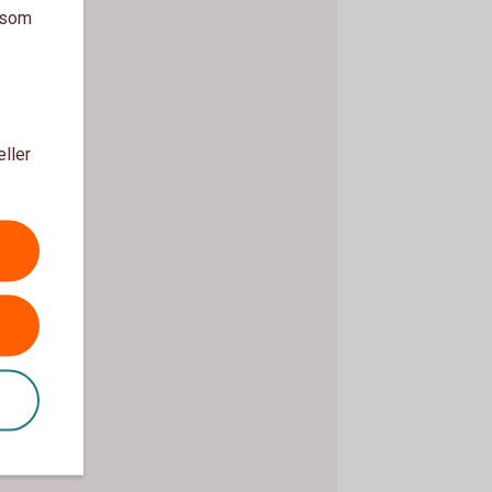
a som
eller