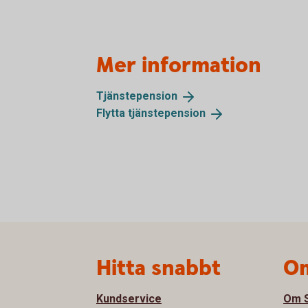
Mer information
Tjänstepension
Flytta
tjänstepension
Sidfot
Hitta snabbt
Om
Kundservice
Om S