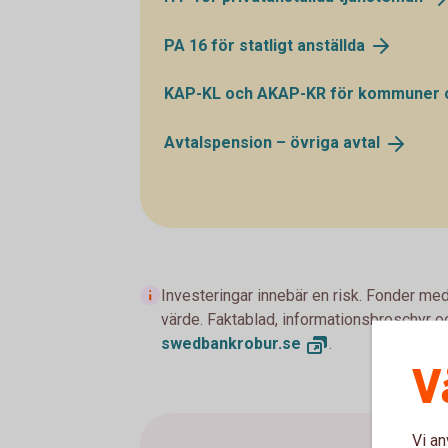
PA 16 för statligt
anställda
KAP-KL och AKAP-KR för kommuner
Avtalspension – övriga
avtal
Investeringar innebär en risk. Fonder med
värde. Faktablad, informationsbroschyr oc
swedbankrobur.
se
.
V
Vi an