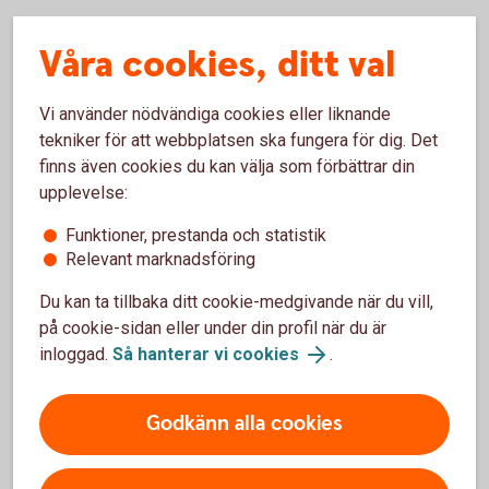
Våra cookies, ditt val
Aktuell kötid för arvskiften
Hanteringstiden för arvskiften är just nu cirka 8-9
Vi använder nödvändiga cookies eller liknande
veckor. Vi tar hand om ärendena i den ordning de
tekniker för att webbplatsen ska fungera för dig. Det
kommer in till oss.
finns även cookies du kan välja som förbättrar din
upplevelse:
Funktioner, prestanda och statistik
Relevant marknadsföring
Kö- och hanteringstid
Du kan ta tillbaka ditt cookie-medgivande när du vill,
på cookie-sidan eller under din profil när du är
inloggad.
Så hanterar vi cookies
.
Adress till Arvskiftesgruppen
Godkänn alla cookies
Sörmlands Sparbank