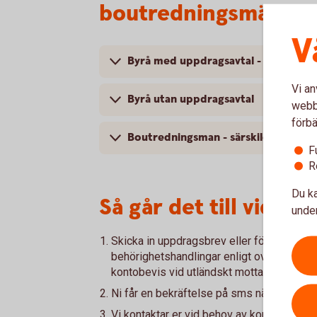
boutredningsmän
V
Byrå med uppdragsavtal - samarbe
Vi an
Byrå utan uppdragsavtal
webbp
förbä
Boutredningsman - särskilda krav
F
R
Du ka
Så går det till vid u
under
Skicka in uppdragsbrev eller fördelnings
behörighetshandlingar enligt ovan, faktu
kontobevis vid utländskt mottagarkonto.
Ni får en bekräftelse på sms när ärendet 
Vi kontaktar er vid behov av komplettering