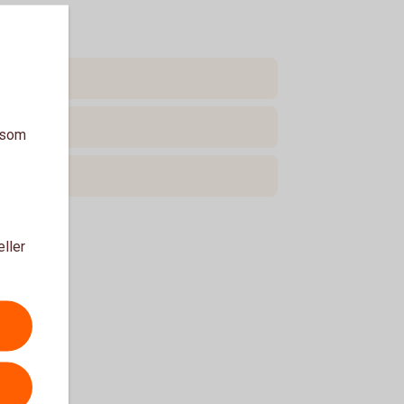
a som
eller