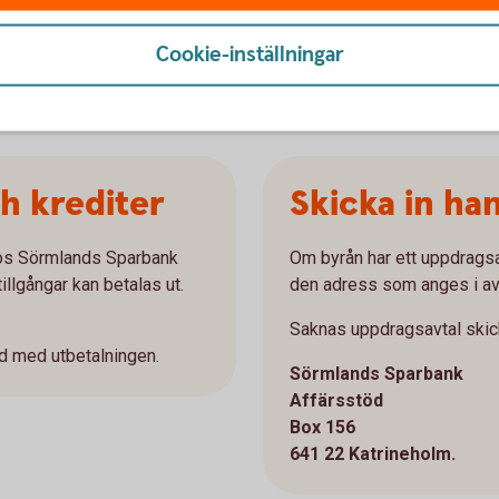
komna handlingarna.
Cookie-inställningar
h krediter
Skicka in ha
hos Sörmlands Sparbank
Om byrån har ett uppdrags
illgångar kan betalas ut.
den adress som anges i avt
Saknas uppdragsavtal skicka
d med utbetalningen.
Sörmlands Sparbank
Affärsstöd
Box 156
641 22 Katrineholm.