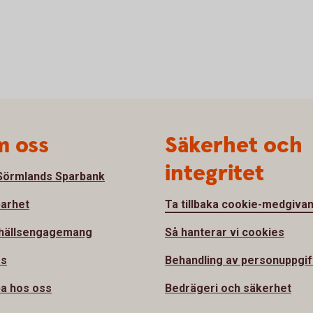
 oss
Säkerhet och
integritet
örmlands Sparbank
barhet
Ta tillbaka cookie-medgiva
hällsengagemang
Så hanterar vi cookies
ss
Behandling av personuppgif
a hos oss
Bedrägeri och säkerhet