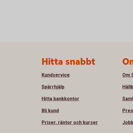
Sidfot
Hitta snabbt
Om
Kundservice
Om S
Spärrhjälp
Håll
Hitta bankkontor
Sam
Bli kund
Pre
Priser, räntor och kurser
Jobb