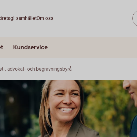
öretag
I samhället
Om oss
et
Kundservice
st-, advokat- och begravningsbyrå