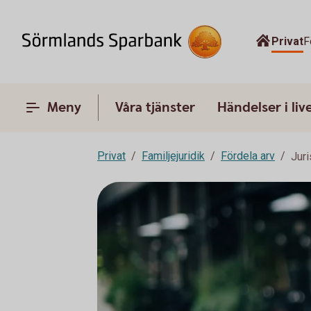
Privat
F
Meny
Våra tjänster
Händelser i liv
Privat
Familjejuridik
Fördela arv
Juri