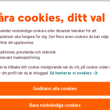
åra cookies, ditt val
te med Sörmlands Sparbank
vänder nödvändiga cookies eller liknande tekniker för att
latsen ska fungera för dig. Det finns även cookies du kan välj
ttrar din upplevelse:
unktioner, prestanda och statistik
elevant marknadsföring
n ta tillbaka ditt cookie-medgivande när du vill, på cookie-sidan 
tbetalning av dödsbo
 din profil när du är inloggad.
Så hanterar vi
cookies
.
blankett, tillsammans med eventuella
Godkänn alla cookies
raunderlag, överförmyndarens samtycke och
tas emot.
Bara nödvändiga cookies
.