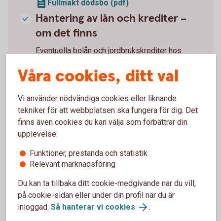
Fullmakt dödsbo (pdf)
Hantering av lån och krediter –
om det finns
Eventuella bolån och jordbrukskrediter hos
Sörmlands Sparbank behöver vara lösta eller
Våra cookies, ditt val
övertagna innan tillgångar kan betalas ut. Andra
krediter hos oss löses i samband med
utbetalningen.
Vi använder nödvändiga cookies eller liknande
tekniker för att webbplatsen ska fungera för dig. Det
finns även cookies du kan välja som förbättrar din
upplevelse:
Skicka in handlingarna till oss
Funktioner, prestanda och statistik
Relevant marknadsföring
Posta handlingarna i ett frankerat kuvert till:
Du kan ta tillbaka ditt cookie-medgivande när du vill,
Sörmlands Sparbank
på cookie-sidan eller under din profil när du är
Affärsstöd
inloggad.
Så hanterar vi cookies
.
Box 156