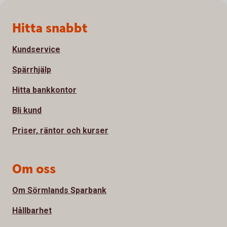
Sidfot
Hitta snabbt
Kundservice
Spärrhjälp
Hitta bankkontor
Bli kund
Priser, räntor och kurser
Om oss
Om Sörmlands Sparbank
Hållbarhet