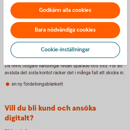
641 22 Katrineholm.
Godkänn alla cookies
Om du redan har haft ett ärende hos oss
Bara nödvändiga cookies
Har du tidigare skickat in handlingar och fått tillgångar
utbetalda, men valt att behålla ett konto för exempelvis
Cookie-inställningar
framtida skatt eller en bostadsförsäljning?
Då finns tidigare handlingar redan sparade hos oss. För att
avsluta det sista kontot räcker det i många fall att skicka in:
en ny fördelningsblankett
Vill du bli kund och ansöka
digitalt?