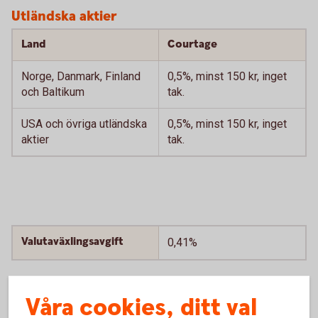
Utländska aktier
Land
Courtage
Norge, Danmark, Finland
0,5%, minst 150 kr, inget
och Baltikum
tak.
USA och övriga utländska
0,5%, minst 150 kr, inget
aktier
tak.
Valutaväxlingsavgift
0,41%
Våra cookies, ditt val
Växling sker vanligtvis i realtid när bankens valutamarknad