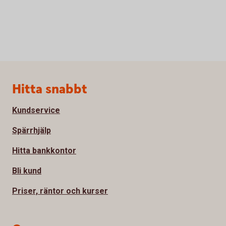
Sidfot
Hitta snabbt
Kundservice
Spärrhjälp
Hitta bankkontor
Bli kund
Priser, räntor och kurser