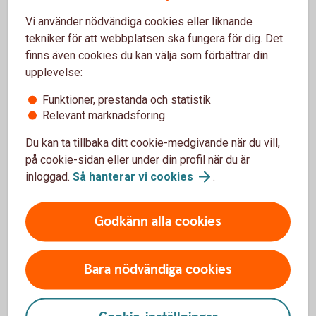
är öppen. (Växling görs inte på valutakonton.) Utdelning från
Vi använder nödvändiga cookies eller liknande
utländska aktier växlas automatiskt till SEK. Vid utdelning i
tekniker för att webbplatsen ska fungera för dig. Det
utländska depåbevis kan - utöver källskatt - administrativa
finns även cookies du kan välja som förbättrar din
avgifter från tid till annan utgå i det utdelande bolagets
upplevelse:
hemland, vilka i så fall dras från kundens konto i samband
med utdelningen.
Funktioner, prestanda och statistik
Relevant marknadsföring
Du kan ta tillbaka ditt cookie-medgivande när du vill,
Certifikat, Warranter och Räntebevis
på cookie-sidan eller under din profil när du är
Typ
Courtage
inloggad.
Så hanterar vi
cookies
.
Certifikat, Warranter och
0,5%, minst 150 kr, inget
Godkänn alla cookies
Räntebevis
tak.
Teckningsrätter
0,5%, minst 150 kr, inget
Bara nödvändiga cookies
tak.