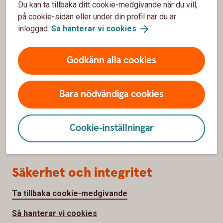
Du kan ta tillbaka ditt cookie-medgivande när du vill,
på cookie-sidan eller under din profil när du är
inloggad.
Så hanterar vi cookies
.
Om oss
Om Sörmlands Sparbank
Godkänn alla cookies
Hållbarhet
Bara nödvändiga cookies
Samhällsengagemang
Press
Cookie-inställningar
Jobba hos oss
Säkerhet och integritet
Ta tillbaka cookie-medgivande
Så hanterar vi cookies