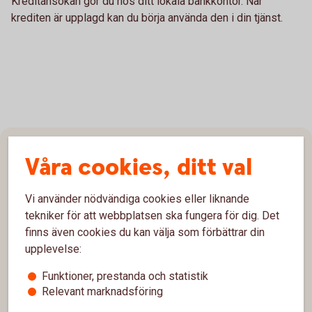
Kreditansökan gör du hos ditt lokala bankkontor. När
krediten är upplagd kan du börja använda den i din tjänst.
Sidfot
Våra cookies, ditt val
Hitta snabbt
Kundservice
Vi använder nödvändiga cookies eller liknande
tekniker för att webbplatsen ska fungera för dig. Det
Spärrhjälp
finns även cookies du kan välja som förbättrar din
upplevelse:
Hitta bankkontor
Funktioner, prestanda och statistik
Bli kund
Relevant marknadsföring
Priser, räntor och kurser