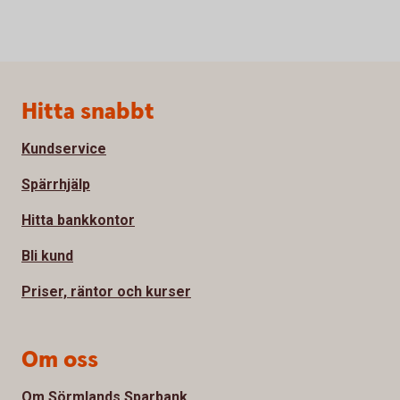
Sidfot
Hitta snabbt
Kundservice
Spärrhjälp
Hitta bankkontor
Bli kund
Priser, räntor och kurser
Om oss
Om Sörmlands Sparbank