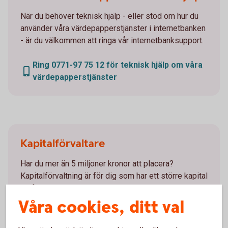
När du behöver teknisk hjälp - eller stöd om hur du
använder våra värdepapperstjänster i internetbanken
- är du välkommen att ringa vår internetbanksupport.
Ring 0771-97 75 12 för teknisk hjälp om våra
värdepapperstjänster
Kapitalförvaltare
Har du mer än 5 miljoner kronor att placera?
Kapitalförvaltning är för dig som har ett större kapital
att förvalta. Du bestämmer själv hur delaktig du vill
vara.
Våra cookies, ditt val
Kapitalförvaltning - rådgivande
handel