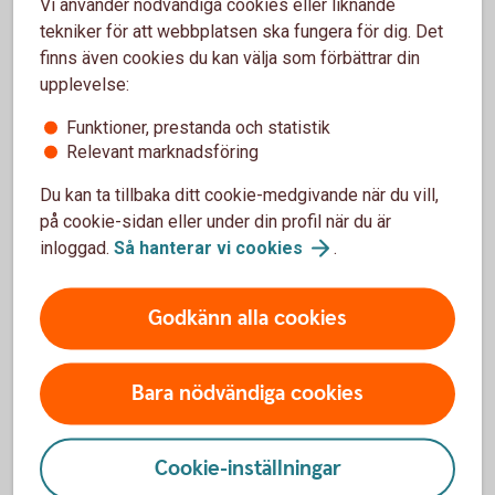
Vi använder nödvändiga cookies eller liknande
tekniker för att webbplatsen ska fungera för dig. Det
finns även cookies du kan välja som förbättrar din
upplevelse:
Funktioner, prestanda och statistik
Våra värdepapperstjänster
Relevant marknadsföring
Du kan ta tillbaka ditt cookie-medgivande när du vill,
på cookie-sidan eller under din profil när du är
inloggad.
Så hanterar vi
cookies
.
Våra värdepappers-
tjänster
Godkänn alla cookies
Bara nödvändiga cookies
Vi har värdepapperstjänster för olika behov.
Cookie-inställningar
Vilken passar dig?